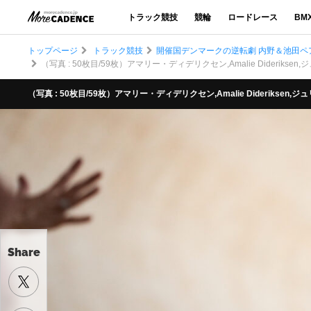
トラック競技
競輪
ロードレース
BM
トップページ
トラック競技
開催国デンマークの逆転劇 内野＆池田ペア
（写真 : 50枚目/59枚）アマリー・ディデリクセン,Amalie Dideriksen,ジュリ
（写真 : 50枚目/59枚）アマリー・ディデリクセン,Amalie Dideriksen,ジュリー
Share