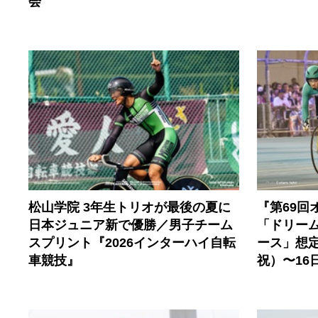
会
松山学院 3年生トリオが最後の夏に
『第69回
日本ジュニア新で優勝／男子チーム
「ドリー
スプリント『2026インターハイ自転
ース」想定
車競技』
祝）〜16