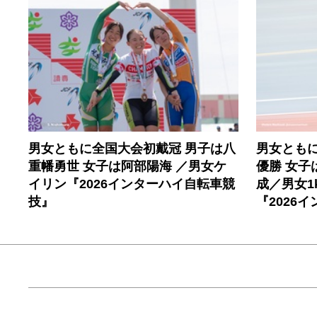
男女ともに全国大会初戴冠 男子は八
男女とも
重幡勇世 女子は阿部陽海 ／男女ケ
優勝 女子
イリン『2026インターハイ自転車競
成／男女1
技』
『2026