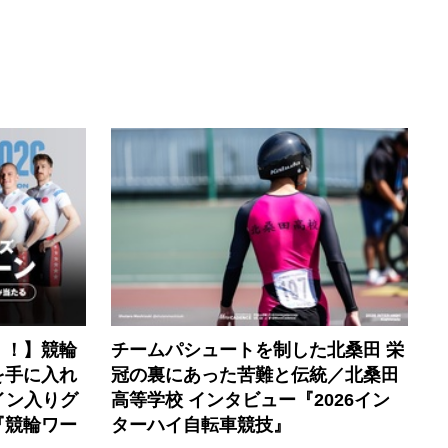
く！】競輪
チームパシュートを制した北桑田 栄
を手に入れ
冠の裏にあった苦難と伝統／北桑田
イン入りグ
高等学校 インタビュー『2026イン
『競輪ワー
ターハイ自転車競技』