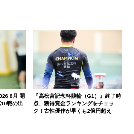
6 8月 開
『高松宮記念杯競輪（G1）』終了時
10戦の出
点、獲得賞金ランキングをチェッ
ク！古性優作が早くも2億円超え