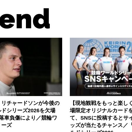
end
・リチャードソンが今後の
【現地観戦をもっと楽し
ドシリーズ2026を欠場
場限定オリジナルカード
の落車負傷により／競輪ワ
て、SNSに投稿するとサ
リーズ
ッズが当たるチャンス／