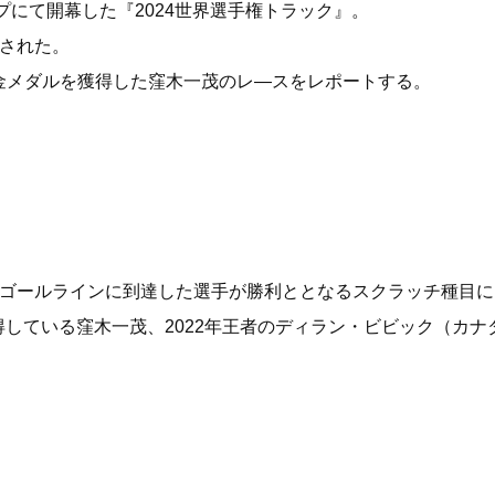
プにて開幕した『2024世界選手権トラック』。
施された。
金メダルを獲得した窪木一茂のレ―スをレポートする。
初にゴールラインに到達した選手が勝利ととなるスクラッチ種目に
を獲得している窪木一茂、2022年王者のディラン・ビビック（カ