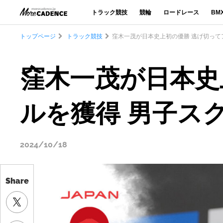
トラック競技
競輪
ロードレース
BM
トップページ
トラック競技
窪木一茂が日本史上初の優勝 逃げ切って
窪木一茂が日本史
ルを獲得 男子ス
2024/10/18
Share