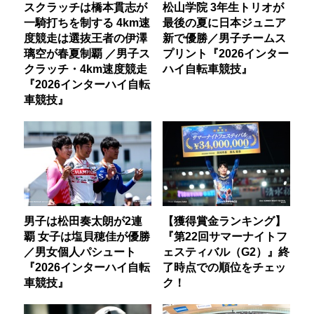
スクラッチは橋本貫志が
松山学院 3年生トリオが
一騎打ちを制する 4km速
最後の夏に日本ジュニア
度競走は選抜王者の伊澤
新で優勝／男子チームス
璃空が春夏制覇 ／男子ス
プリント『2026インター
クラッチ・4km速度競走
ハイ自転車競技』
『2026インターハイ自転
車競技』
男子は松田奏太朗が2連
【獲得賞金ランキング】
覇 女子は塩貝穂佳が優勝
『第22回サマーナイトフ
／男女個人パシュート
ェスティバル（G2）』終
『2026インターハイ自転
了時点での順位をチェッ
車競技』
ク！