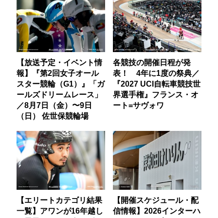
【放送予定・イベント情
各競技の開催日程が発
報】『第2回女子オール
表！ 4年に1度の祭典／
スター競輪（G1）』「ガ
『2027 UCI自転車競技世
ールズドリームレース」
界選手権』フランス・オ
／8月7日（金）〜9日
ート=サヴォワ
（日） 佐世保競輪場
【エリートカテゴリ結果
【開催スケジュール・配
一覧】アワンが16年越し
信情報】2026インターハ