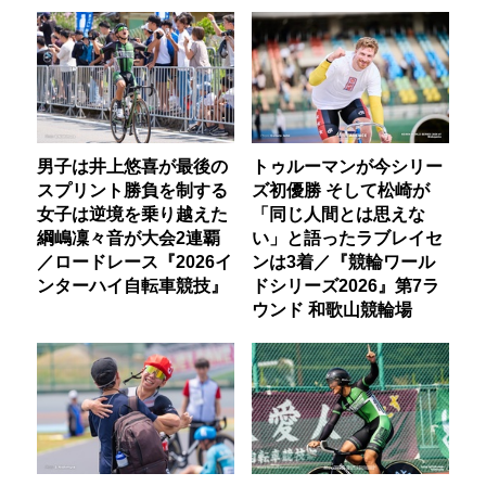
男子は井上悠喜が最後の
トゥルーマンが今シリー
スプリント勝負を制する
ズ初優勝 そして松崎が
女子は逆境を乗り越えた
「同じ人間とは思えな
綱嶋凜々音が大会2連覇
い」と語ったラブレイセ
／ロードレース『2026イ
ンは3着／『競輪ワール
ンターハイ自転車競技』
ドシリーズ2026』第7ラ
ウンド 和歌山競輪場