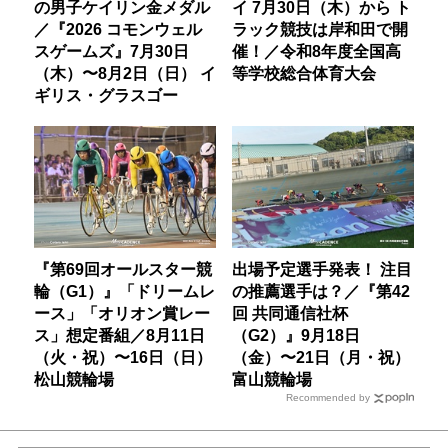
の男子ケイリン金メダル
イ 7月30日（木）から ト
／『2026 コモンウェル
ラック競技は岸和田で開
スゲームズ』7月30日
催！／令和8年度全国高
（木）〜8月2日（日） イ
等学校総合体育大会
ギリス・グラスゴー
『第69回オールスター競
出場予定選手発表！ 注目
輪（G1）』「ドリームレ
の推薦選手は？／『第42
ース」「オリオン賞レー
回 共同通信社杯
ス」想定番組／8月11日
（G2）』9月18日
（火・祝）〜16日（日）
（金）〜21日（月・祝）
松山競輪場
富山競輪場
Recommended by