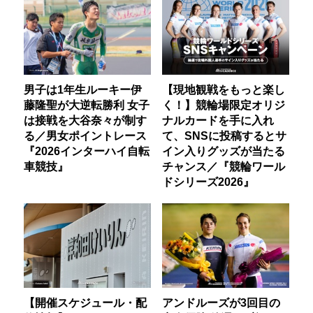
男子は1年生ルーキー伊
【現地観戦をもっと楽し
藤隆聖が大逆転勝利 女子
く！】競輪場限定オリジ
は接戦を大谷奈々が制す
ナルカードを手に入れ
る／男女ポイントレース
て、SNSに投稿するとサ
『2026インターハイ自転
イン入りグッズが当たる
車競技』
チャンス／『競輪ワール
ドシリーズ2026』
【開催スケジュール・配
アンドルーズが3回目の