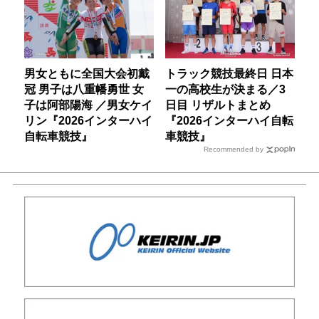
男女ともに全国大会初戴
トラック競技最終日 日本
冠 男子は八重幡勇世 女
一の高校生が決まる／3
子は阿部陽海 ／男女ケイ
日目 リザルトまとめ
リン『2026インターハイ
『2026インターハイ自転
自転車競技』
車競技』
Recommended by