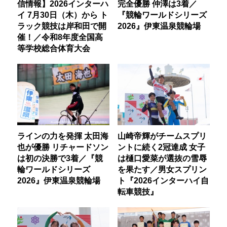
信情報】2026インターハ
完全優勝 仲澤は3着／
イ 7月30日（木）から ト
『競輪ワールドシリーズ
ラック競技は岸和田で開
2026』伊東温泉競輪場
催！／令和8年度全国高
等学校総合体育大会
ラインの力を発揮 太田海
山崎帝輝がチームスプリ
也が優勝 リチャードソン
ントに続く2冠達成 女子
は初の決勝で3着／『競
は樋口愛菜が選抜の雪辱
輪ワールドシリーズ
を果たす／男女スプリン
2026』伊東温泉競輪場
ト『2026インターハイ自
転車競技』