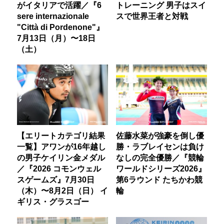
がイタリアで活躍／『6
トレーニング 男子はスイ
sere internazionale
スで世界王者と対戦
"Città di Pordenone"』
7月13日（月）〜18日
（土）
【エリートカテゴリ結果
佐藤水菜が強豪を倒し優
一覧】アワンが16年越し
勝・ラブレイセンは負け
の男子ケイリン金メダル
なしの完全優勝／『競輪
／『2026 コモンウェル
ワールドシリーズ2026』
スゲームズ』7月30日
第6ラウンド たちかわ競
（木）〜8月2日（日） イ
輪
ギリス・グラスゴー