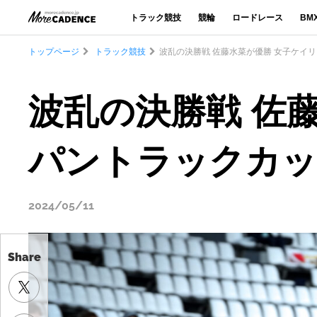
トラック競技
競輪
ロードレース
BM
トップページ
トラック競技
波乱の決勝戦 佐藤水菜が優勝 女子ケイリ
波乱の決勝戦 佐藤
パントラックカッ
2024/05/11
Share