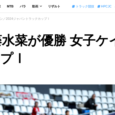
X
MTB
パラ
動画
リザルト
トラック競技
HPCJC
ン／2024ジャパントラックカップⅠ
水菜が優勝 女子ケイ
プⅠ