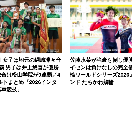
目 女子は地元の綱嶋凜々音
佐藤水菜が強豪を倒し優
覇 男子は井上悠喜が優勝
イセンは負けなしの完全
合は松山学院が9連覇／4
輪ワールドシリーズ2026
ルトまとめ『2026インタ
ンド たちかわ競輪
転車競技』