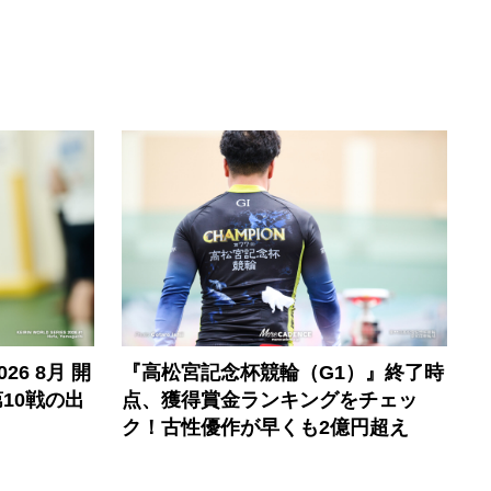
6 8月 開
『高松宮記念杯競輪（G1）』終了時
10戦の出
点、獲得賞金ランキングをチェッ
ク！古性優作が早くも2億円超え