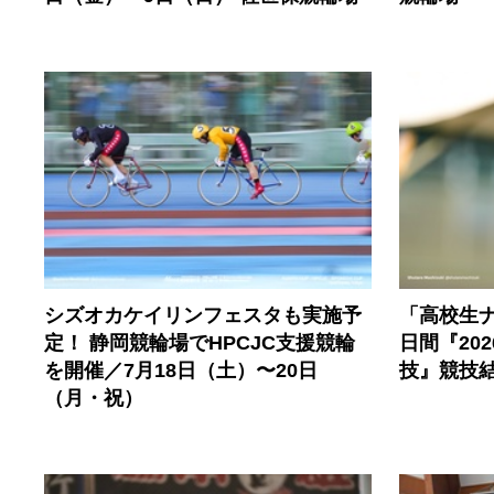
シズオカケイリンフェスタも実施予
「高校生
定！ 静岡競輪場でHPCJC支援競輪
日間『20
を開催／7月18日（土）〜20日
技』競技
（月・祝）