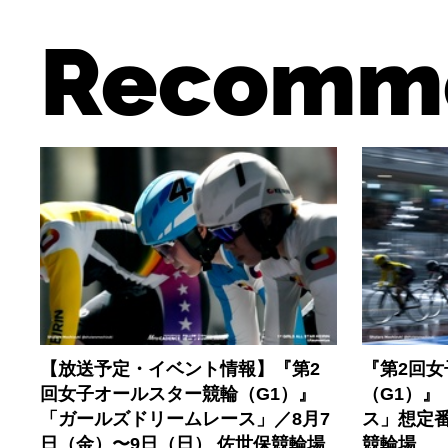
Recomm
【放送予定・イベント情報】『第2
『第2回
回女子オールスター競輪（G1）』
（G1）
「ガールズドリームレース」／8月7
ス」想定番
日（金）〜9日（日） 佐世保競輪場
競輪場