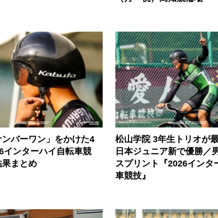
ナンバーワン」をかけた4
松山学院 3年生トリオが
26インターハイ自転車競
日本ジュニア新で優勝／
結果まとめ
スプリント『2026インタ
車競技』