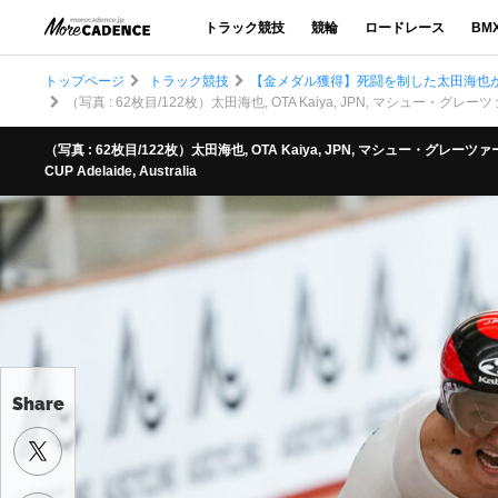
トラック競技
競輪
ロードレース
BM
トップページ
トラック競技
【金メダル獲得】死闘を制した太田海也が
（写真 : 62枚目/122枚）太田海也, OTA Kaiya, JPN, マシュー・グレーツァー, G
（写真 : 62枚目/122枚）太田海也, OTA Kaiya, JPN, マシュー・グレーツァー, 
CUP Adelaide, Australia
Share