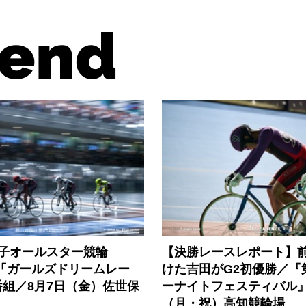
end
女子オールスター競輪
【決勝レースレポート】
』「ガールズドリームレー
けた吉田がG2初優勝／『
組／8月7日（金）佐世保
ーナイトフェスティバル』
（月・祝）高知競輪場