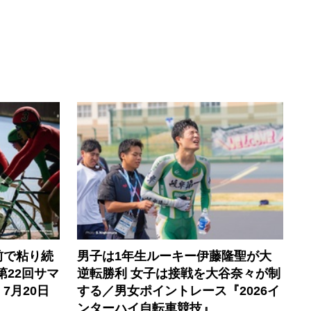
前で粘り続
男子は1年生ルーキー伊藤隆聖が大
第22回サマ
逆転勝利 女子は接戦を大谷奈々が制
7月20日
する／男女ポイントレース『2026イ
ンターハイ自転車競技』