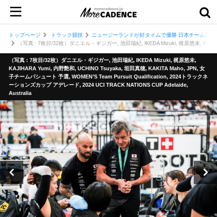
トップページ
トラック競技
ニュージーランドが好タイムで優勝 日本チームは予選
（写真 : 7枚目/32枚）ダニエル・ギジガー, 池田瑞紀, IKEDA Mizuki, 梶原悠未, KAJIHARA Y
（写真 : 7枚目/32枚）ダニエル・ギジガー, 池田瑞紀, IKEDA Mizuki, 梶原悠未,
KAJIHARA Yumi, 内野艶和, UCHINO Tsuyaka, 垣田真穂, KAKITA Maho, JPN, 女
子チームパシュート 予選, WOMEN’S Team Pursuit Qualification, 2024トラックネ
ーションズカップ アデレード, 2024 UCI TRACK NATIONS CUP Adelaide,
Australia