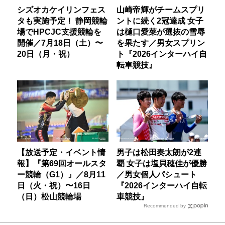
シズオカケイリンフェス
山崎帝輝がチームスプリ
タも実施予定！ 静岡競輪
ントに続く2冠達成 女子
場でHPCJC支援競輪を
は樋口愛菜が選抜の雪辱
開催／7月18日（土）〜
を果たす／男女スプリン
20日（月・祝）
ト『2026インターハイ自
転車競技』
【放送予定・イベント情
男子は松田奏太朗が2連
報】『第69回オールスタ
覇 女子は塩貝穂佳が優勝
ー競輪（G1）』／8月11
／男女個人パシュート
日（火・祝）〜16日
『2026インターハイ自転
（日）松山競輪場
車競技』
Recommended by