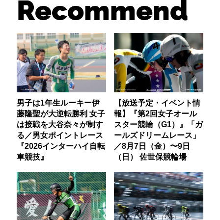
Recommend
男子は1年生ルーキー伊
【放送予定・イベント情
藤隆聖が大逆転勝利 女子
報】『第2回女子オール
は接戦を大谷奈々が制す
スター競輪（G1）』「ガ
る／男女ポイントレース
ールズドリームレース」
『2026インターハイ自転
／8月7日（金）〜9日
車競技』
（日） 佐世保競輪場