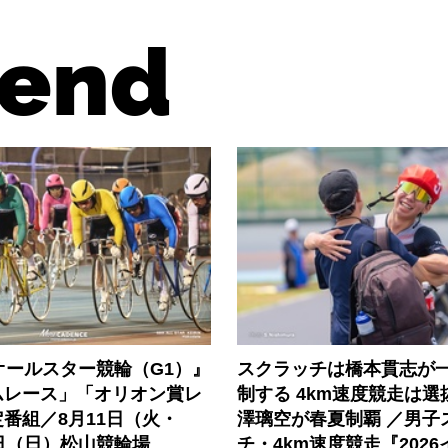
end
オールスター競輪（G1）』
スクラッチは橋本貫志が
ムレース」「オリオン賞レ
制する 4km速度競走は
番組／8月11日（火・
澤璃空が春夏制覇 ／男子
日（日）松山競輪場
チ・4km速度競走『202