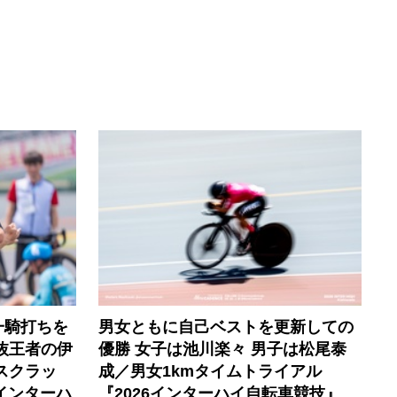
一騎打ちを
男女ともに自己ベストを更新しての
選抜王者の伊
優勝 女子は池川楽々 男子は松尾泰
スクラッ
成／男女1kmタイムトライアル
6インターハ
『2026インターハイ自転車競技』