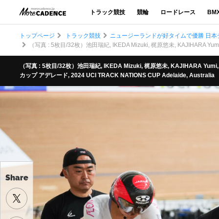
トラック競技
競輪
ロードレース
BM
トップページ
トラック競技
ニュージーランドが好タイムで優勝 日本
（写真 : 5枚目/32枚）池田瑞紀, IKEDA Mizuki, 梶原悠未, KAJIHARA Yumi
（写真 : 5枚目/32枚）池田瑞紀, IKEDA Mizuki, 梶原悠未, KAJIHARA Yumi
カップ アデレード, 2024 UCI TRACK NATIONS CUP Adelaide, Australia
Share