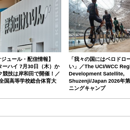
ケジュール・配信情報】
「我々の国にはベロドロ
ンターハイ 7月30日（木）か
い」／The UCI/WCC Regi
ック競技は岸和田で開催！／
Development Satellite,
度全国高等学校総合体育大
Shuzenji/Japan 202
ニングキャンプ