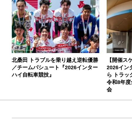
北桑田 トラブルを乗り越え逆転優勝
【開催ス
／チームパシュート『2026インター
2026イ
ハイ自転車競技』
ら トラ
令和8年
会