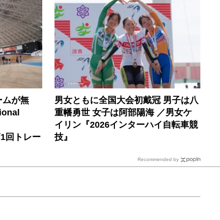
ームが無
男女ともに全国大会初戴冠 男子は八
onal
重幡勇世 女子は阿部陽海 ／男女ケ
イリン『2026インターハイ自転車競
6年第1回トレー
技』
Recommended by