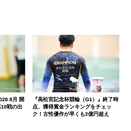
6 8月 開
『高松宮記念杯競輪（G1）』終了時
10戦の出
点、獲得賞金ランキングをチェッ
ク！古性優作が早くも2億円超え