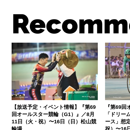
Recomm
【放送予定・イベント情報】『第69
『第69回
回オールスター競輪（G1）』／8月
「ドリー
11日（火・祝）〜16日（日）松山競
ース」想定
輪場
祝）〜16