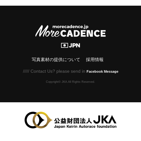
写真素材の提供について
採用情報
///// Contact Us? please send in
Facebook Message
Copyright© JKA.All Rights Reserved.