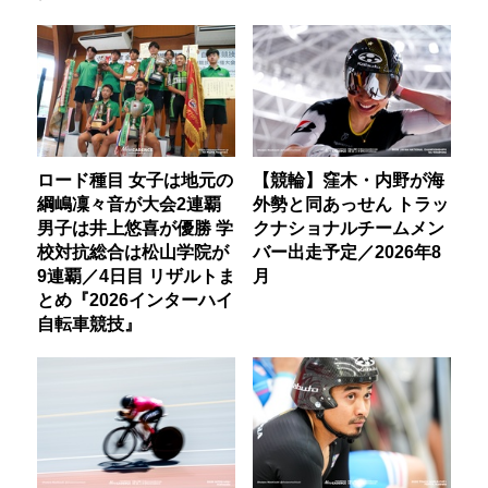
ロード種目 女子は地元の
【競輪】窪木・内野が海
綱嶋凜々音が大会2連覇
外勢と同あっせん トラッ
男子は井上悠喜が優勝 学
クナショナルチームメン
校対抗総合は松山学院が
バー出走予定／2026年8
9連覇／4日目 リザルトま
月
とめ『2026インターハイ
自転車競技』