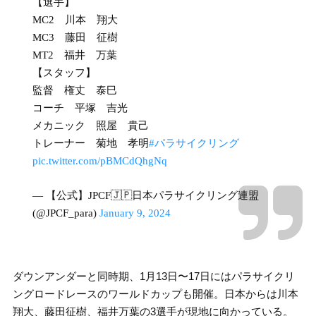
【選手】
MC2 川本 翔大
MC3 藤田 征樹
MT2 福井 万葉
【スタッフ】
監督 権丈 泰巳
コーチ 平塚 吉光
メカニック 照屋 貴己
トレーナー 菊地 孝明
#パラサイクリング
pic.twitter.com/pBMCdQhgNq
— 【公式】JPCF🇯🇵日本パラサイクリング連盟
(@JPCF_para)
January 9, 2024
ダウンアンダーと同時期、1月13日〜17日にはパラサイクリ
ングロードレースのワールドカップも開催。日本からは川本
翔大、藤田征樹、福井万葉の3選手が現地に向かっている。