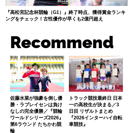
『高松宮記念杯競輪（G1）』終了時点、獲得賞金ランキ
ングをチェック！古性優作が早くも2億円超え
Recommend
佐藤水菜が強豪を倒し優
トラック競技最終日 日本
勝・ラブレイセンは負け
一の高校生が決まる／3
なしの完全優勝／『競輪
日目 リザルトまとめ
ワールドシリーズ2026』
『2026インターハイ自転
第6ラウンド たちかわ競
車競技』
輪