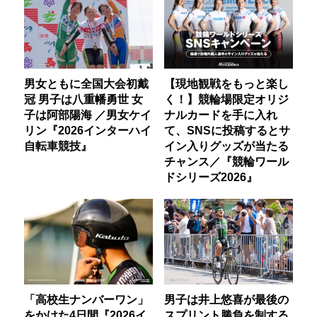
男女ともに全国大会初戴
【現地観戦をもっと楽し
冠 男子は八重幡勇世 女
く！】競輪場限定オリジ
子は阿部陽海 ／男女ケイ
ナルカードを手に入れ
リン『2026インターハイ
て、SNSに投稿するとサ
自転車競技』
イン入りグッズが当たる
チャンス／『競輪ワール
ドシリーズ2026』
「高校生ナンバーワン」
男子は井上悠喜が最後の
をかけた4日間『2026イ
スプリント勝負を制する