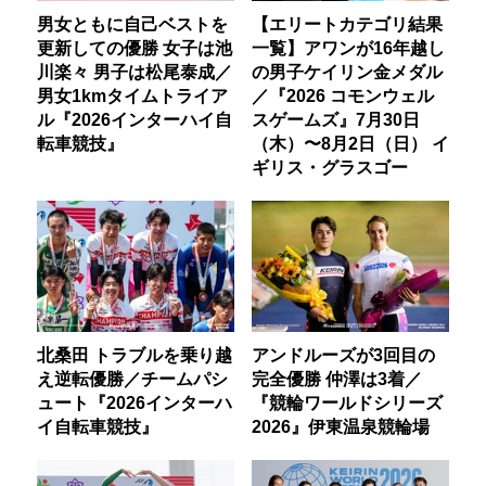
男女ともに自己ベストを
【エリートカテゴリ結果
更新しての優勝 女子は池
一覧】アワンが16年越し
川楽々 男子は松尾泰成／
の男子ケイリン金メダル
男女1kmタイムトライア
／『2026 コモンウェル
ル『2026インターハイ自
スゲームズ』7月30日
転車競技』
（木）〜8月2日（日） イ
ギリス・グラスゴー
北桑田 トラブルを乗り越
アンドルーズが3回目の
え逆転優勝／チームパシ
完全優勝 仲澤は3着／
ュート『2026インターハ
『競輪ワールドシリーズ
イ自転車競技』
2026』伊東温泉競輪場