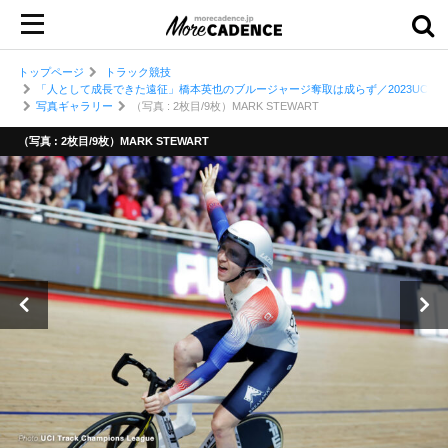
トップページ
トラック競技
「人として成長できた遠征」橋本英也のブルージャージ奪取は成らず／2023UCI
写真ギャラリー
（写真 : 2枚目/9枚）MARK STEWART
（写真 : 2枚目/9枚）MARK STEWART