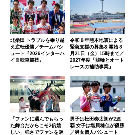
北桑田 トラブルを乗り越
令和８年熊本地震による
え逆転優勝／チームパシ
緊急支援の募集を開始 8
ュート『2026インターハ
月21日（金）15時まで／
イ自転車競技』
2027年度「競輪とオート
レースの補助事業」
「ファンに選んでもらっ
男子は松田奏太朗が2連
た舞台だからこそ2倍嬉
覇 女子は塩貝穂佳が優勝
しい」強さでファンを魅
／男女個人パシュート