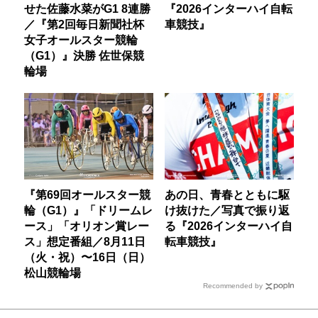
せた佐藤水菜がG1 8連勝
『2026インターハイ自転
／『第2回毎日新聞社杯
車競技』
女子オールスター競輪
（G1）』決勝 佐世保競
輪場
『第69回オールスター競
あの日、青春とともに駆
輪（G1）』「ドリームレ
け抜けた／写真で振り返
ース」「オリオン賞レー
る『2026インターハイ自
ス」想定番組／8月11日
転車競技』
（火・祝）〜16日（日）
松山競輪場
Recommended by