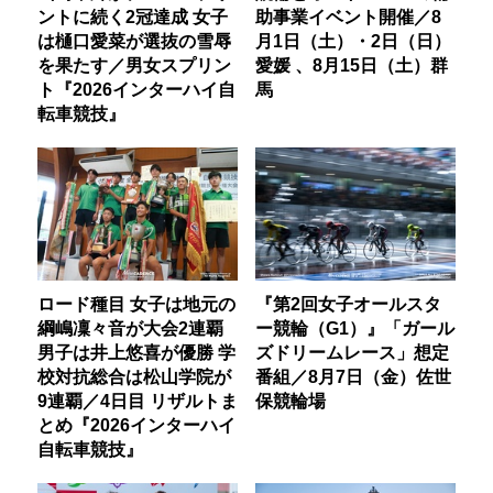
ントに続く2冠達成 女子
助事業イベント開催／8
は樋口愛菜が選抜の雪辱
月1日（土）・2日（日）
を果たす／男女スプリン
愛媛 、8月15日（土）群
ト『2026インターハイ自
馬
転車競技』
ロード種目 女子は地元の
『第2回女子オールスタ
綱嶋凜々音が大会2連覇
ー競輪（G1）』「ガール
男子は井上悠喜が優勝 学
ズドリームレース」想定
校対抗総合は松山学院が
番組／8月7日（金）佐世
9連覇／4日目 リザルトま
保競輪場
とめ『2026インターハイ
自転車競技』