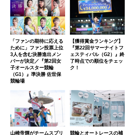
「ファンの期待に応える
【獲得賞金ランキング】
ために」ファン投票上位
『第22回サマーナイトフ
3人を含む決勝進出メン
ェスティバル（G2）』終
バーが決定／『第2回女
了時点での順位をチェッ
子オールスター競輪
ク！
（G1）』準決勝 佐世保
競輪場
山崎帝輝がチームスプリ
競輪とオートレースの補