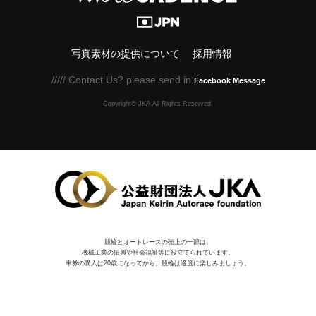
写真素材の提供について
採用情報
///// Contact Us? please send in
Facebook Message
Copyright© JKA.All Rights Reserved.
競輪とオートレースの売上の一部は、
機械⼯業の振興や社会福祉等に役⽴てられています。
車券の購入は20歳になってから。競輪は適度に楽しみましょう。