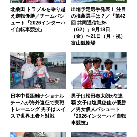
北桑田 トラブルを乗り越
出場予定選手発表！ 注目
え逆転優勝／チームパシ
の推薦選手は？／『第42
ュート『2026インターハ
回 共同通信社杯
イ自転車競技』
（G2）』9月18日
（金）〜21日（月・祝）
富山競輪場
日本中長距離ナショナル
男子は松田奏太朗が2連
チームが海外遠征で実戦
覇 女子は塩貝穂佳が優勝
トレーニング 男子はスイ
／男女個人パシュート
スで世界王者と対戦
『2026インターハイ自転
車競技』