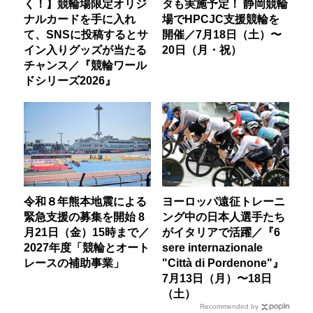
く！】競輪場限定オリジ
タも実施予定！ 静岡競輪
ナルカードを手に入れ
場でHPCJC支援競輪を
て、SNSに投稿するとサ
開催／7月18日（土）〜
イン入りグッズが当たる
20日（月・祝）
チャンス／『競輪ワール
ドシリーズ2026』
令和８年熊本地震による
ヨーロッパ遠征トレーニ
緊急支援の募集を開始 8
ング中の日本人選手たち
月21日（金）15時まで／
がイタリアで活躍／『6
2027年度「競輪とオート
sere internazionale
レースの補助事業」
"Città di Pordenone"』
7月13日（月）〜18日
（土）
Recommended by