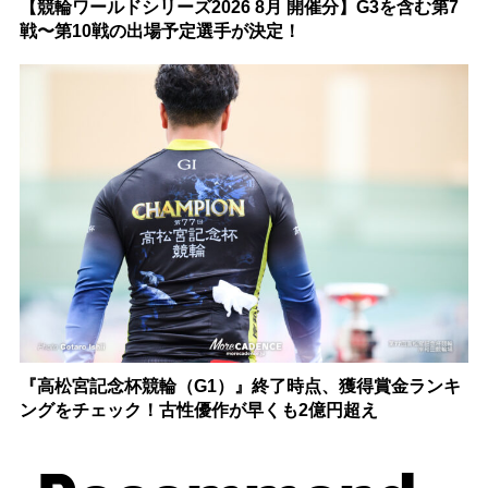
【競輪ワールドシリーズ2026 8月 開催分】G3を含む第7
戦〜第10戦の出場予定選手が決定！
『高松宮記念杯競輪（G1）』終了時点、獲得賞金ランキ
ングをチェック！古性優作が早くも2億円超え