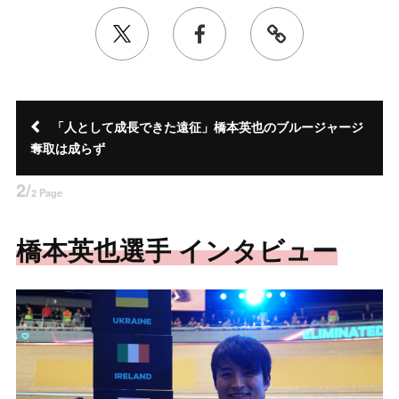
「人として成長できた遠征」橋本英也のブルージャージ
奪取は成らず
2/
2 Page
橋本英也選手 インタビュー