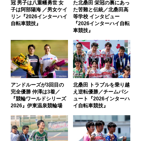
冠 男子は八重幡勇世 女
た北桑田 栄冠の裏にあっ
子は阿部陽海 ／男女ケイ
た苦難と伝統／北桑田高
リン『2026インターハイ
等学校 インタビュー
自転車競技』
『2026インターハイ自転
車競技』
アンドルーズが3回目の
北桑田 トラブルを乗り越
完全優勝 仲澤は3着／
え逆転優勝／チームパシ
『競輪ワールドシリーズ
ュート『2026インターハ
2026』伊東温泉競輪場
イ自転車競技』