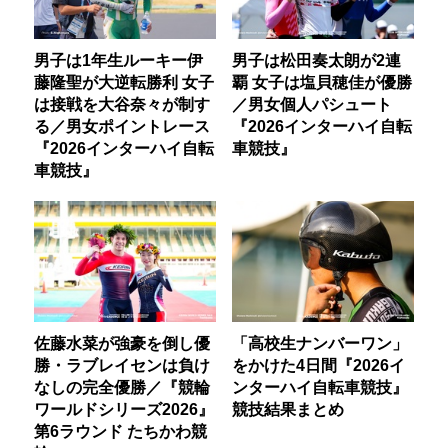
男子は1年生ルーキー伊
男子は松田奏太朗が2連
藤隆聖が大逆転勝利 女子
覇 女子は塩貝穂佳が優勝
は接戦を大谷奈々が制す
／男女個人パシュート
る／男女ポイントレース
『2026インターハイ自転
『2026インターハイ自転
車競技』
車競技』
佐藤水菜が強豪を倒し優
「高校生ナンバーワン」
勝・ラブレイセンは負け
をかけた4日間『2026イ
なしの完全優勝／『競輪
ンターハイ自転車競技』
ワールドシリーズ2026』
競技結果まとめ
第6ラウンド たちかわ競