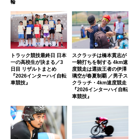
輪
トラック競技最終日 日本
スクラッチは橋本貫志が
一の高校生が決まる／3
一騎打ちを制する 4km速
日目 リザルトまとめ
度競走は選抜王者の伊澤
『2026インターハイ自転
璃空が春夏制覇 ／男子ス
車競技』
クラッチ・4km速度競走
『2026インターハイ自転
車競技』