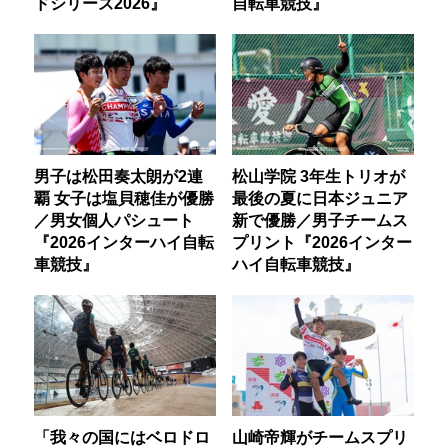
ドシリーズ2026』
自転車競技』
男子は松田奏太朗が2連
松山学院 3年生トリオが
覇 女子は塩貝穂佳が優勝
最後の夏に日本ジュニア
／男女個人パシュート
新で優勝／男子チームス
『2026インターハイ自転
プリント『2026インター
車競技』
ハイ自転車競技』
「我々の国にはベロドロ
山崎帝輝がチームスプリ