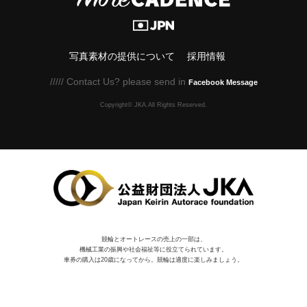
写真素材の提供について
採用情報
///// Contact Us? please send in
Facebook Message
Copyright© JKA.All Rights Reserved.
競輪とオートレースの売上の一部は、
機械⼯業の振興や社会福祉等に役⽴てられています。
車券の購入は20歳になってから。競輪は適度に楽しみましょう。