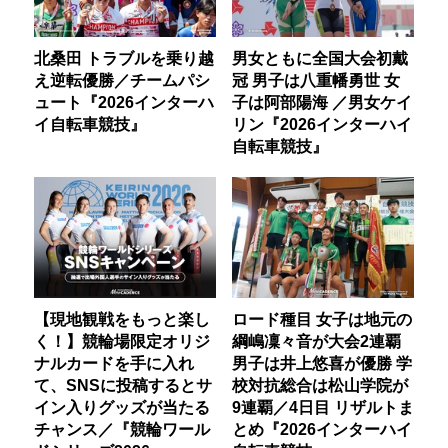
北桑田 トラブルを乗り越
男女ともに全国大会初戴
え逆転優勝／チームパシ
冠 男子は八重幡勇世 女
ュート『2026インターハ
子は阿部陽海 ／男女ケイ
イ自転車競技』
リン『2026インターハイ
自転車競技』
【現地観戦をもっと楽し
ロード種目 女子は地元の
く！】競輪場限定オリジ
綱嶋凜々音が大会2連覇
ナルカードを手に入れ
男子は井上悠喜が優勝 学
て、SNSに投稿するとサ
校対抗総合は松山学院が
イン入りグッズが当たる
9連覇／4日目 リザルトま
チャンス／『競輪ワール
とめ『2026インターハイ