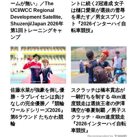
ームが無い」／The
ントに続く2冠達成 女子
UCI/WCC Regional
は樋口愛菜が選抜の雪辱
Development Satellite,
を果たす／男女スプリン
Shuzenji/Japan 2026年
ト『2026インターハイ自
第1回トレーニングキャ
転車競技』
ンプ
佐藤水菜が強豪を倒し優
スクラッチは橋本貫志が
勝・ラブレイセンは負け
一騎打ちを制する 4km速
なしの完全優勝／『競輪
度競走は選抜王者の伊澤
ワールドシリーズ2026』
璃空が春夏制覇 ／男子ス
第6ラウンド たちかわ競
クラッチ・4km速度競走
輪
『2026インターハイ自転
車競技』
Recommended by