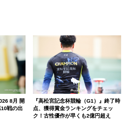
6 8月 開
『高松宮記念杯競輪（G1）』終了時
10戦の出
点、獲得賞金ランキングをチェッ
ク！古性優作が早くも2億円超え