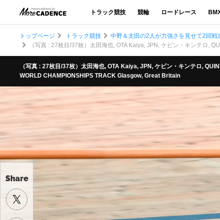
トラック競技
競輪
ロードレース
BM
トップページ
トラック競技
中野＆太田の2人が力強さを見せて2回戦
（写真 : 27枚目/37枚）太田海也, OTA Kaiya, JPN, ケビン・キンテロ, QUINTE
（写真 : 27枚目/37枚）太田海也, OTA Kaiya, JPN, ケビン・キンテロ, QUINTER
WORLD CHAMPIONSHIPS TRACK Glasgow, Great Britain
Share