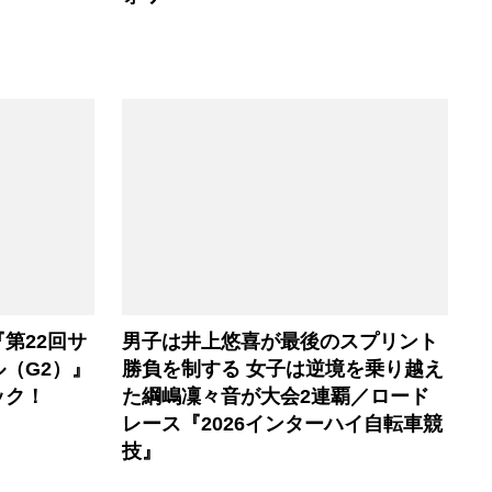
第22回サ
男子は井上悠喜が最後のスプリント
（G2）』
勝負を制する 女子は逆境を乗り越え
ック！
た綱嶋凜々音が大会2連覇／ロード
レース『2026インターハイ自転車競
技』