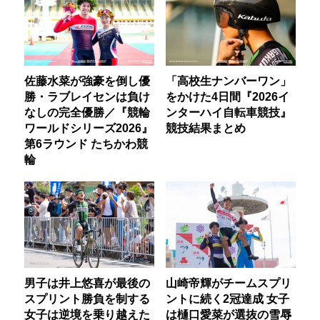
佐藤水菜が強豪を倒し優
「高校生ナンバーワン」
勝・ラブレイセンは負け
をかけた4日間『2026イ
なしの完全優勝／『競輪
ンターハイ自転車競技』
ワールドシリーズ2026』
競技結果まとめ
第6ラウンド たちかわ競
輪
男子は井上悠喜が最後の
山崎帝輝がチームスプリ
スプリント勝負を制する
ントに続く2冠達成 女子
女子は逆境を乗り越えた
は樋口愛菜が選抜の雪辱