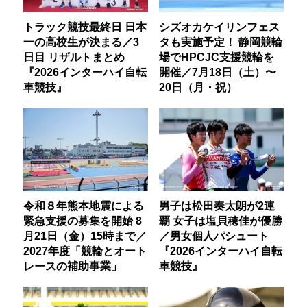
トラック競技最終日 日本
シズオカケイリンフェス
一の高校生が決まる／3
タも実施予定！ 静岡競輪
日目 リザルトまとめ
場でHPCJC支援競輪を
『2026インターハイ自転
開催／7月18日（土）〜
車競技』
20日（月・祝）
令和８年熊本地震による
男子は松田奏太朗が2連
緊急支援の募集を開始 8
覇 女子は塩貝穂佳が優勝
月21日（金）15時まで／
／男女個人パシュート
2027年度「競輪とオート
『2026インターハイ自転
レースの補助事業」
車競技』