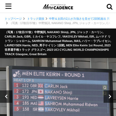
トップページ
トラック競技
中野＆太田の2人が力強さを見せて2回戦進出 男子ケ
（写真 : 17枚目/37枚）中野慎詞, NAKANO Shinji, JPN, ジャック・カーリン, CARLIN J
（写真 : 17枚目/37枚）中野慎詞, NAKANO Shinji, JPN, ジャック・カーリン,
CARLIN Jack, GBR, ミカイル・ヤコフレフ, YAKOVLEV Mikhail, ISR, ムハマド リ
トワン・シャローム, SAHROM Muhammad Ridwan, MAS, ハリー・ラブレイセン,
LAVREYSEN Harrie, NED, 男子ケイリン 1回戦, MEN Elite Keirin 1st Round, 2023
世界選手権トラック グラスゴー, 2023 UCI CYCLING WORLD CHAMPIONSHIPS
TRACK Glasgow, Great Britain