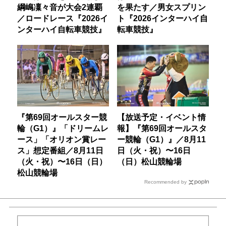
綱嶋凜々音が大会2連覇
を果たす／男女スプリン
／ロードレース『2026イ
ト『2026インターハイ自
ンターハイ自転車競技』
転車競技』
『第69回オールスター競
【放送予定・イベント情
輪（G1）』「ドリームレ
報】『第69回オールスタ
ース」「オリオン賞レー
ー競輪（G1）』／8月11
ス」想定番組／8月11日
日（火・祝）〜16日
（火・祝）〜16日（日）
（日）松山競輪場
松山競輪場
Recommended by