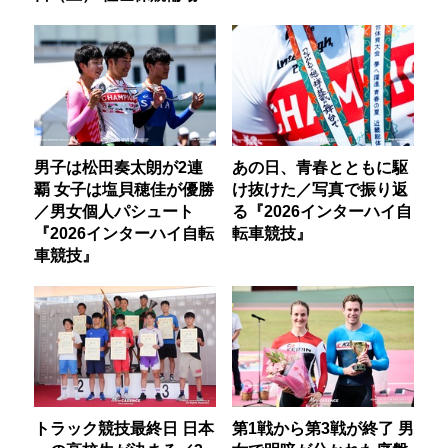
男子は松田奏太朗が2連
あの日、青春とともに駆
覇 女子は塩貝穂佳が優勝
け抜けた／写真で振り返
／男女個人パシュート
る『2026インターハイ自
『2026インターハイ自転
転車競技』
車競技』
トラック競技最終日 日本
第1戦から第3戦が終了 男