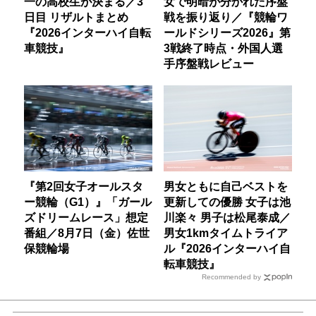
一の高校生が決まる／3
女で明暗が分かれた序盤
日目 リザルトまとめ
戦を振り返り／『競輪ワ
『2026インターハイ自転
ールドシリーズ2026』第
車競技』
3戦終了時点・外国人選
手序盤戦レビュー
『第2回女子オールスタ
男女ともに自己ベストを
ー競輪（G1）』「ガール
更新しての優勝 女子は池
ズドリームレース」想定
川楽々 男子は松尾泰成／
番組／8月7日（金）佐世
男女1kmタイムトライア
保競輪場
ル『2026インターハイ自
転車競技』
Recommended by