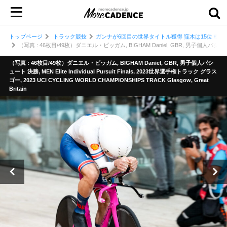
トップページ
トラック競技
ガンナが6回目の世界タイトル獲得 窪木は15位 松田
（写真 : 46枚目/49枚）ダニエル・ビッガム, BIGHAM Daniel, GBR, 男子個人パシュート 決勝, ME
（写真 : 46枚目/49枚）ダニエル・ビッガム, BIGHAM Daniel, GBR, 男子個人パシ
ュート 決勝, MEN Elite Individual Pursuit Finals, 2023世界選手権トラック グラス
ゴー, 2023 UCI CYCLING WORLD CHAMPIONSHIPS TRACK Glasgow, Great
Britain