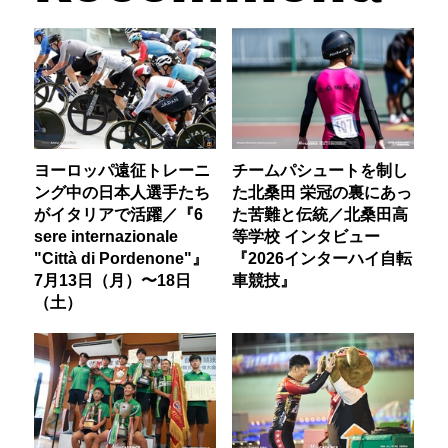
ヨーロッパ遠征トレーニ
チームパシュートを制し
ング中の日本人選手たち
た北桑田 栄冠の裏にあっ
がイタリアで活躍／『6
た苦難と伝統／北桑田高
sere internazionale
等学校 インタビュー
"Città di Pordenone"』
『2026インターハイ自転
7月13日（月）〜18日
車競技』
（土）