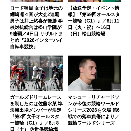
ロード種目 女子は地元の
【放送予定・イベント情
綱嶋凜々音が大会2連覇
報】『第69回オールスタ
男子は井上悠喜が優勝 学
ー競輪（G1）』／8月11
校対抗総合は松山学院が
日（火・祝）〜16日
9連覇／4日目 リザルトま
（日）松山競輪場
とめ『2026インターハイ
自転車競技』
ガールズドリームレース
マシュー・リチャードソ
を制したのは佐藤水菜 準
ンが今後の競輪ワールド
決勝出場メンバーが決定
シリーズ2026を欠場 第6
『第2回女子オールスタ
戦での落車負傷により／
ー競輪（G1）』／8月8
競輪ワールドシリーズ
日（土） 佐世保競輪場