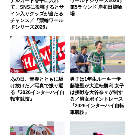
ナルカードを手に入れ
ワールドシリーズ2026』
て、SNSに投稿するとサ
第5ラウンド 岸和田競輪
イン入りグッズが当たる
場
チャンス／『競輪ワール
ドシリーズ2026』
あの日、青春とともに駆
男子は1年生ルーキー伊
け抜けた／写真で振り返
藤隆聖が大逆転勝利 女子
る『2026インターハイ自
は接戦を大谷奈々が制す
転車競技』
る／男女ポイントレース
『2026インターハイ自転
車競技』