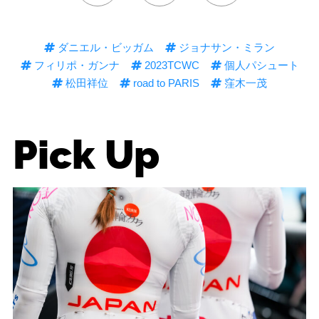
ダニエル・ビッガム
ジョナサン・ミラン
フィリポ・ガンナ
2023TCWC
個人パシュート
松田祥位
road to PARIS
窪木一茂
Pick Up