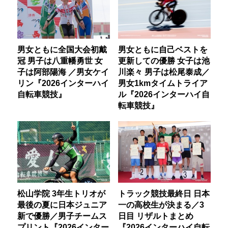
男女ともに全国大会初戴
男女ともに自己ベストを
冠 男子は八重幡勇世 女
更新しての優勝 女子は池
子は阿部陽海 ／男女ケイ
川楽々 男子は松尾泰成／
リン『2026インターハイ
男女1kmタイムトライア
自転車競技』
ル『2026インターハイ自
転車競技』
松山学院 3年生トリオが
トラック競技最終日 日本
最後の夏に日本ジュニア
一の高校生が決まる／3
新で優勝／男子チームス
日目 リザルトまとめ
プリント『2026インター
『2026インターハイ自転