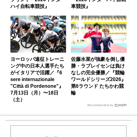
ハイ自転車競技』
車競技』
ヨーロッパ遠征トレーニ
佐藤水菜が強豪を倒し優
ング中の日本人選手たち
勝・ラブレイセンは負け
がイタリアで活躍／『6
なしの完全優勝／『競輪
sere internazionale
ワールドシリーズ2026』
"Città di Pordenone"』
第6ラウンド たちかわ競
7月13日（月）〜18日
輪
（土）
Recommended by