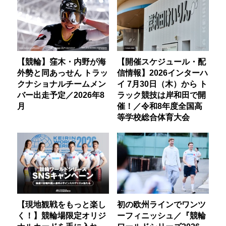
【競輪】窪木・内野が海
【開催スケジュール・配
外勢と同あっせん トラッ
信情報】2026インターハ
クナショナルチームメン
イ 7月30日（木）から ト
バー出走予定／2026年8
ラック競技は岸和田で開
月
催！／令和8年度全国高
等学校総合体育大会
【現地観戦をもっと楽し
初の欧州ラインでワンツ
く！】競輪場限定オリジ
ーフィニッシュ／『競輪