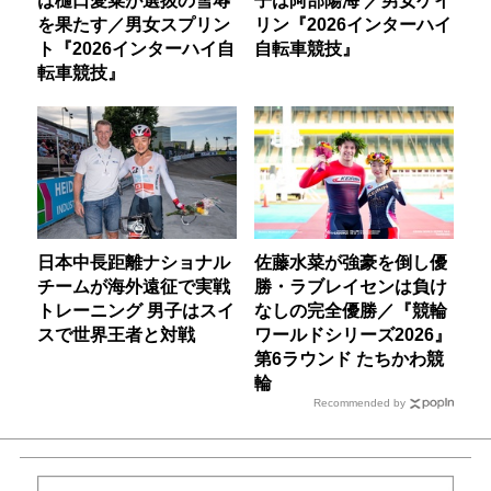
は樋口愛菜が選抜の雪辱
子は阿部陽海 ／男女ケイ
を果たす／男女スプリン
リン『2026インターハイ
ト『2026インターハイ自
自転車競技』
転車競技』
日本中長距離ナショナル
佐藤水菜が強豪を倒し優
チームが海外遠征で実戦
勝・ラブレイセンは負け
トレーニング 男子はスイ
なしの完全優勝／『競輪
スで世界王者と対戦
ワールドシリーズ2026』
第6ラウンド たちかわ競
輪
Recommended by