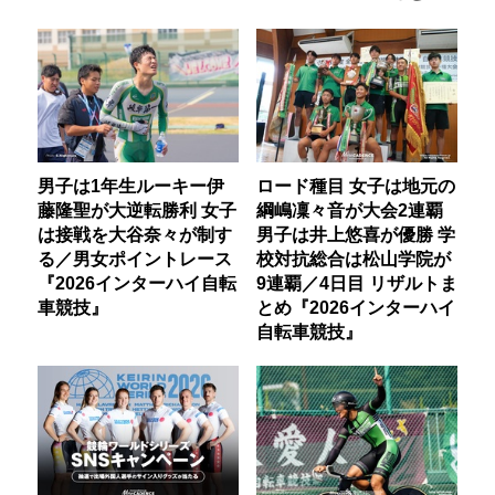
男子は1年生ルーキー伊
ロード種目 女子は地元の
藤隆聖が大逆転勝利 女子
綱嶋凜々音が大会2連覇
は接戦を大谷奈々が制す
男子は井上悠喜が優勝 学
る／男女ポイントレース
校対抗総合は松山学院が
『2026インターハイ自転
9連覇／4日目 リザルトま
車競技』
とめ『2026インターハイ
自転車競技』