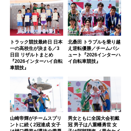
トラック競技最終日 日本
北桑田 トラブルを乗り越
一の高校生が決まる／3
え逆転優勝／チームパシ
日目 リザルトまとめ
ュート『2026インターハ
『2026インターハイ自転
イ自転車競技』
車競技』
山崎帝輝がチームスプリ
男女ともに全国大会初戴
ントに続く2冠達成 女子
冠 男子は八重幡勇世 女