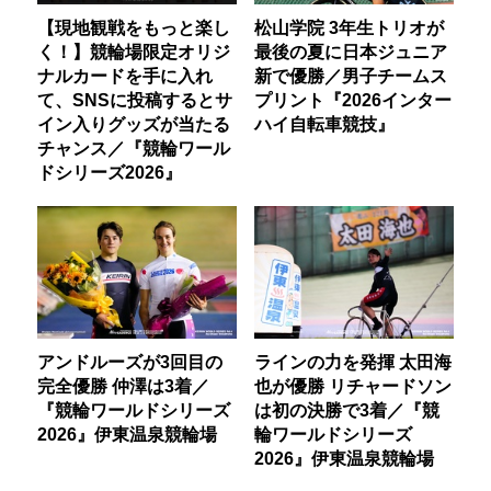
【現地観戦をもっと楽し
松山学院 3年生トリオが
く！】競輪場限定オリジ
最後の夏に日本ジュニア
ナルカードを手に入れ
新で優勝／男子チームス
て、SNSに投稿するとサ
プリント『2026インター
イン入りグッズが当たる
ハイ自転車競技』
チャンス／『競輪ワール
ドシリーズ2026』
アンドルーズが3回目の
ラインの力を発揮 太田海
完全優勝 仲澤は3着／
也が優勝 リチャードソン
『競輪ワールドシリーズ
は初の決勝で3着／『競
2026』伊東温泉競輪場
輪ワールドシリーズ
2026』伊東温泉競輪場