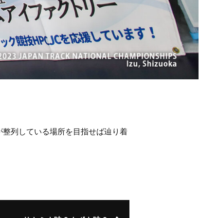
。
が整列している場所を目指せば辿り着