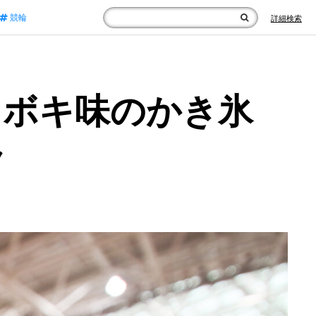
競輪
詳細検索
クボキ味のかき氷
ク