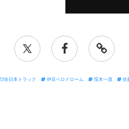
023全日本トラック
伊豆ベロドローム
窪木一茂
佐