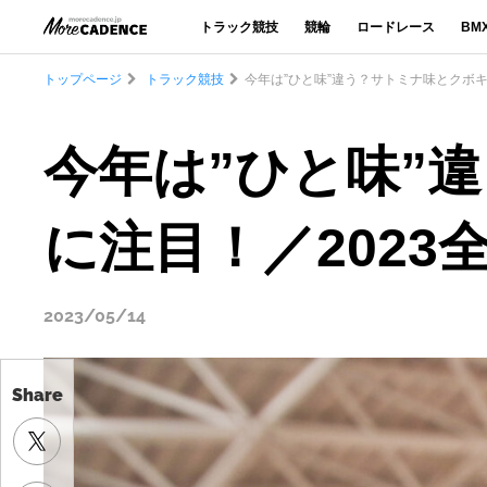
トラック競技
競輪
ロードレース
BM
トップページ
トラック競技
今年は”ひと味”違う？サトミナ味とクボ
今年は”ひと味”
に注目！／202
2023/05/14
Share