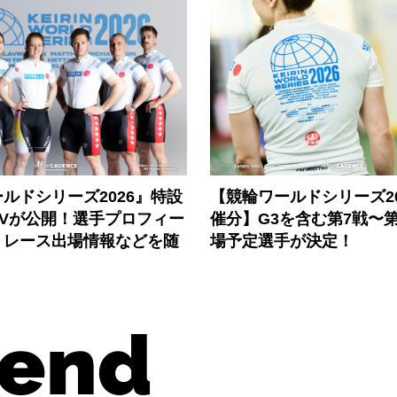
ルドシリーズ2026』特設
【競輪ワールドシリーズ202
PVが公開！選手プロフィー
催分】G3を含む第7戦〜第
、レース出場情報などを随
場予定選手が決定！
end