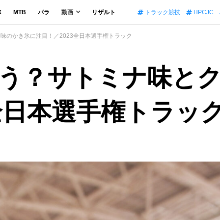
X
MTB
パラ
動画
リザルト
トラック競技
HPCJC
キ味のかき氷に注目！／2023全日本選手権トラック
違う？サトミナ味と
3全日本選手権トラッ