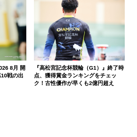
6 8月 開
『高松宮記念杯競輪（G1）』終了時
10戦の出
点、獲得賞金ランキングをチェッ
ク！古性優作が早くも2億円超え