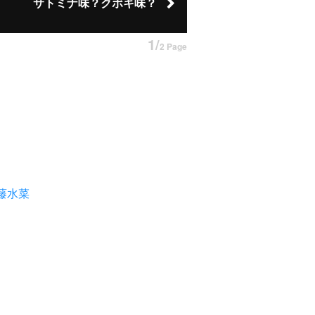
サトミナ味？クボキ味？
1/
2 Page
藤水菜