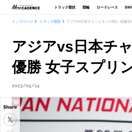
トラック競技
競輪
ロードレース
BM
トップページ
トラック競技
アジアvs日本チャンピオンの戦い 佐藤水
Share
アジアvs日本チ
優勝 女子スプリ
2023/05/14