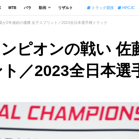
X
MTB
パラ
動画
リザルト
トラック競技
HPCJC
菜が2年連続の優勝 女子スプリント／2023全日本選手権トラック
ャンピオンの戦い 佐
ント／2023全日本