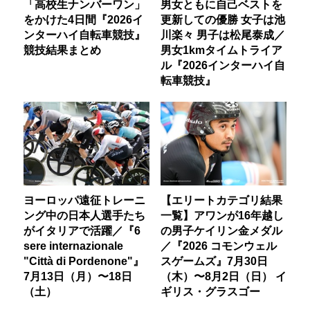
「高校生ナンバーワン」
男女ともに自己ベストを
をかけた4日間『2026イ
更新しての優勝 女子は池
ンターハイ自転車競技』
川楽々 男子は松尾泰成／
競技結果まとめ
男女1kmタイムトライア
ル『2026インターハイ自
転車競技』
ヨーロッパ遠征トレーニ
【エリートカテゴリ結果
ング中の日本人選手たち
一覧】アワンが16年越し
がイタリアで活躍／『6
の男子ケイリン金メダル
sere internazionale
／『2026 コモンウェル
"Città di Pordenone"』
スゲームズ』7月30日
7月13日（月）〜18日
（木）〜8月2日（日） イ
（土）
ギリス・グラスゴー