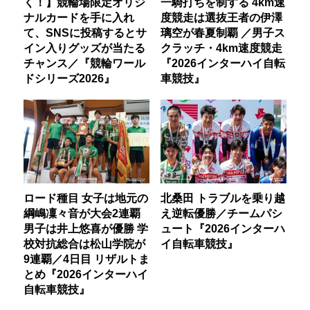
く！】競輪場限定オリジ
一騎打ちを制する 4km速
ナルカードを手に入れ
度競走は選抜王者の伊澤
て、SNSに投稿するとサ
璃空が春夏制覇 ／男子ス
イン入りグッズが当たる
クラッチ・4km速度競走
チャンス／『競輪ワール
『2026インターハイ自転
ドシリーズ2026』
車競技』
ロード種目 女子は地元の
北桑田 トラブルを乗り越
綱嶋凜々音が大会2連覇
え逆転優勝／チームパシ
男子は井上悠喜が優勝 学
ュート『2026インターハ
校対抗総合は松山学院が
イ自転車競技』
9連覇／4日目 リザルトま
とめ『2026インターハイ
自転車競技』