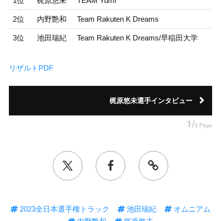
1位
梶原悠未
TEAM Yumi
2位
内野艶和
Team Rakuten K Dreams
3位
池田瑞紀
Team Rakuten K Dreams/早稲田大学
リザルトPDF
梶原悠未選手インタビュー
1/
2 Page
2023全日本選手権トラック
池田瑞紀
オムニアム