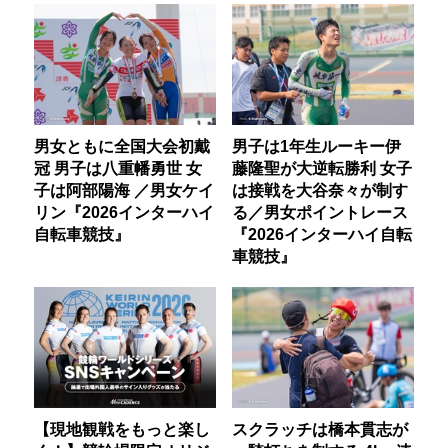
男女ともに全国大会初戴
男子は1年生ルーキー伊
冠 男子は八重幡勇世 女
藤隆聖が大逆転勝利 女子
子は阿部陽海 ／男女ケイ
は接戦を大谷奈々が制す
リン『2026インターハイ
る／男女ポイントレース
自転車競技』
『2026インターハイ自転
車競技』
【現地観戦をもっと楽し
スクラッチは橋本貫志が