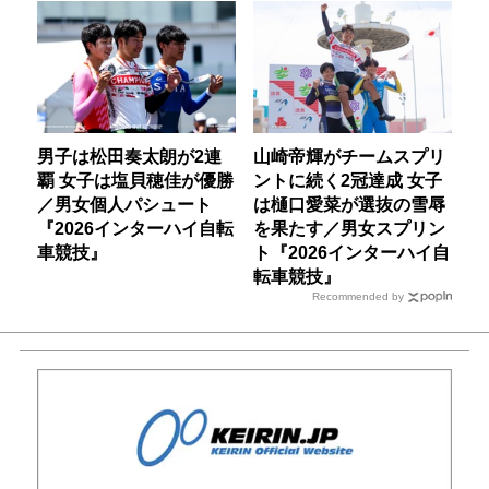
男子は松田奏太朗が2連
山崎帝輝がチームスプリ
覇 女子は塩貝穂佳が優勝
ントに続く2冠達成 女子
／男女個人パシュート
は樋口愛菜が選抜の雪辱
『2026インターハイ自転
を果たす／男女スプリン
車競技』
ト『2026インターハイ自
転車競技』
Recommended by