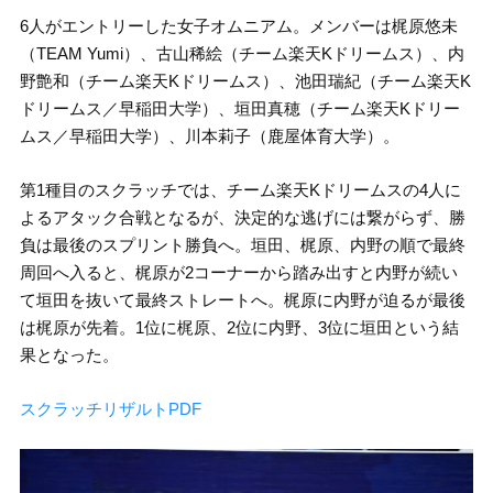
6人がエントリーした女子オムニアム。メンバーは梶原悠未
（TEAM Yumi）、古山稀絵（チーム楽天Kドリームス）、内
野艶和（チーム楽天Kドリームス）、池田瑞紀（チーム楽天K
ドリームス／早稲田大学）、垣田真穂（チーム楽天Kドリー
ムス／早稲田大学）、川本莉子（鹿屋体育大学）。
第1種目のスクラッチでは、チーム楽天Kドリームスの4人に
よるアタック合戦となるが、決定的な逃げには繋がらず、勝
負は最後のスプリント勝負へ。垣田、梶原、内野の順で最終
周回へ入ると、梶原が2コーナーから踏み出すと内野が続い
て垣田を抜いて最終ストレートへ。梶原に内野が迫るが最後
は梶原が先着。1位に梶原、2位に内野、3位に垣田という結
果となった。
スクラッチリザルトPDF