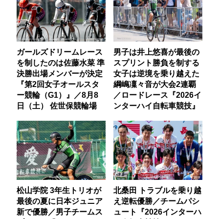
ガールズドリームレース
男子は井上悠喜が最後の
を制したのは佐藤水菜 準
スプリント勝負を制する
決勝出場メンバーが決定
女子は逆境を乗り越えた
『第2回女子オールスタ
綱嶋凜々音が大会2連覇
ー競輪（G1）』／8月8
／ロードレース『2026イ
日（土） 佐世保競輪場
ンターハイ自転車競技』
松山学院 3年生トリオが
北桑田 トラブルを乗り越
最後の夏に日本ジュニア
え逆転優勝／チームパシ
新で優勝／男子チームス
ュート『2026インターハ