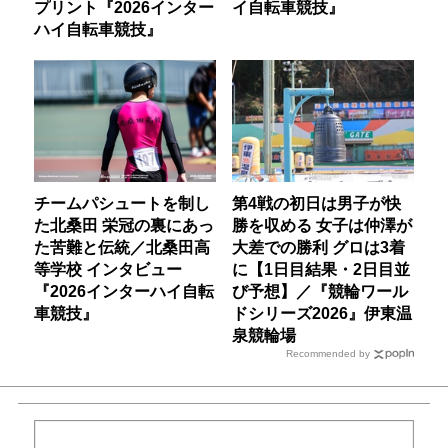
プリント『2026インター
イ自転車競技』
ハイ自転車競技』
チームパシュートを制し
第4戦の初日は男子が快
た北桑田 栄冠の裏にあっ
勝を収める 女子は仲澤が
た苦難と伝統／北桑田高
大差での勝利 グロは3着
等学校 インタビュー
に【1日目結果・2日目並
『2026インターハイ自転
び予想】／『競輪ワール
車競技』
ドシリーズ2026』伊東温
泉競輪場
Recommended by