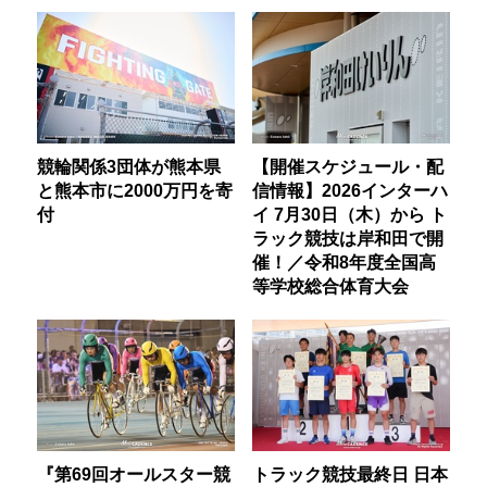
競輪関係3団体が熊本県
【開催スケジュール・配
と熊本市に2000万円を寄
信情報】2026インターハ
付
イ 7月30日（木）から ト
ラック競技は岸和田で開
催！／令和8年度全国高
等学校総合体育大会
『第69回オールスター競
トラック競技最終日 日本