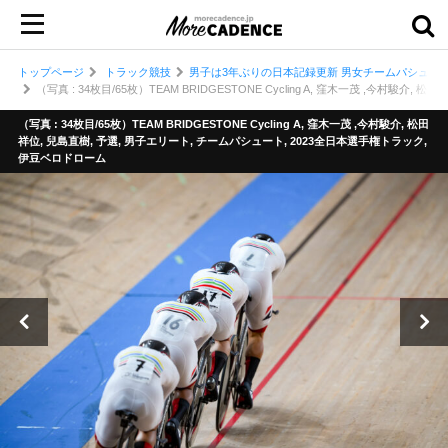
トップページ
トラック競技
男子は3年ぶりの日本記録更新 男女チームパシュート
（写真 : 34枚目/65枚）TEAM BRIDGESTONE Cycling A, 窪木一茂 ,今村
（写真 : 34枚目/65枚）TEAM BRIDGESTONE Cycling A, 窪木一茂 ,今村駿介, 松田
祥位, 兒島直樹, 予選, 男子エリート, チームパシュート, 2023全日本選手権トラック,
伊豆ベロドローム