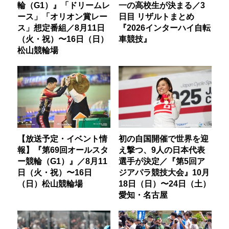
輪（G1）』「ドリームレ
一の高校生が決まる／3
ース」「オリオン賞レー
日目 リザルトまとめ
ス」想定番組／8月11日
『2026インターハイ自転
（火・祝）〜16日（日）
車競技』
松山競輪場
【放送予定・イベント情
初の自国開催で世界を迎
報】『第69回オールスタ
え撃つ、9人の日本代表
ー競輪（G1）』／8月11
選手が決定／『第5回ア
日（火・祝）〜16日
ジアパラ競技大会』10月
（日）松山競輪場
18日（日）〜24日（土）
愛知・名古屋