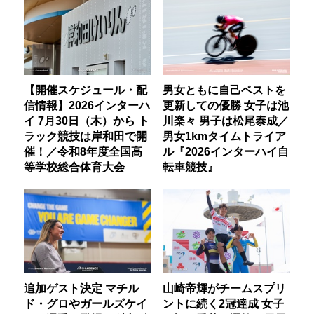
【開催スケジュール・配
男女ともに自己ベストを
信情報】2026インターハ
更新しての優勝 女子は池
イ 7月30日（木）から ト
川楽々 男子は松尾泰成／
ラック競技は岸和田で開
男女1kmタイムトライア
催！／令和8年度全国高
ル『2026インターハイ自
等学校総合体育大会
転車競技』
追加ゲスト決定 マチル
山崎帝輝がチームスプリ
ド・グロやガールズケイ
ントに続く2冠達成 女子