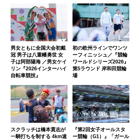
男女ともに全国大会初戴
初の欧州ラインでワンツ
冠 男子は八重幡勇世 女
ーフィニッシュ／『競輪
子は阿部陽海 ／男女ケイ
ワールドシリーズ2026』
リン『2026インターハイ
第5ラウンド 岸和田競輪
自転車競技』
場
スクラッチは橋本貫志が
『第2回女子オールスタ
一騎打ちを制する 4km速
ー競輪（G1）』「ガール