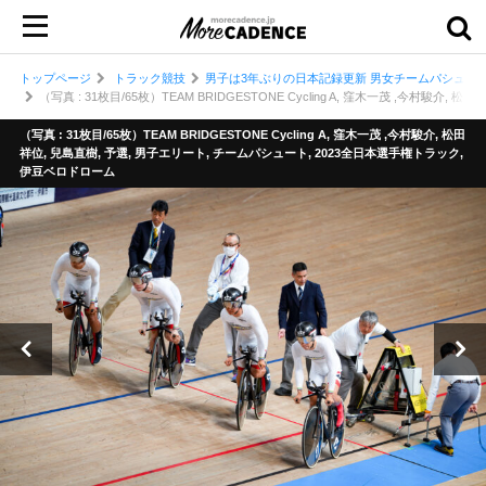
トップページ
トラック競技
男子は3年ぶりの日本記録更新 男女チームパシュート
（写真 : 31枚目/65枚）TEAM BRIDGESTONE Cycling A, 窪木一茂 ,今村
（写真 : 31枚目/65枚）TEAM BRIDGESTONE Cycling A, 窪木一茂 ,今村駿介, 松田
祥位, 兒島直樹, 予選, 男子エリート, チームパシュート, 2023全日本選手権トラック,
伊豆ベロドローム