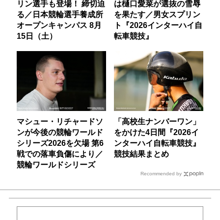
リン選手も登場！ 締切迫
は樋口愛菜が選抜の雪辱
る／日本競輪選手養成所
を果たす／男女スプリン
オープンキャンパス 8月
ト『2026インターハイ自
15日（土）
転車競技』
マシュー・リチャードソ
「高校生ナンバーワン」
ンが今後の競輪ワールド
をかけた4日間『2026イ
シリーズ2026を欠場 第6
ンターハイ自転車競技』
戦での落車負傷により／
競技結果まとめ
競輪ワールドシリーズ
Recommended by