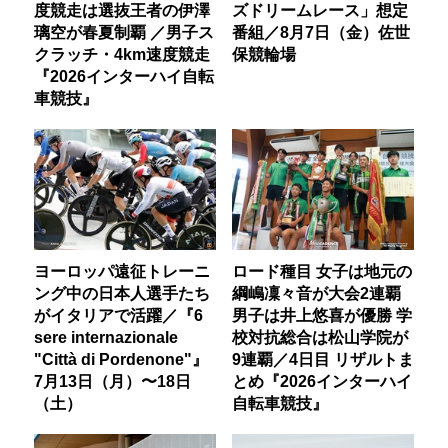
度競走は選抜王者の伊澤
ズドリームレース」想定
璃空が春夏制覇 ／男子ス
番組／8月7日（金）佐世
クラッチ・4km速度競走
保競輪場
『2026インターハイ自転
車競技』
ヨーロッパ遠征トレーニ
ロード種目 女子は地元の
ング中の日本人選手たち
綱嶋凜々音が大会2連覇
がイタリアで活躍／『6
男子は井上悠喜が優勝 学
sere internazionale
校対抗総合は松山学院が
"Città di Pordenone"』
9連覇／4日目 リザルトま
7月13日（月）〜18日
とめ『2026インターハイ
（土）
自転車競技』