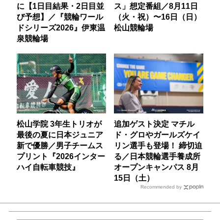
に【1日目結果・2日目並
ス」想定番組／8月11日
び予想】／『競輪ワール
（火・祝）〜16日（日）
ドシリーズ2026』伊東温
松山競輪場
泉競輪場
松山学院 3年生トリオが
追加ゲスト決定 マチル
最後の夏に日本ジュニア
ド・グロやガールズケイ
新で優勝／男子チームス
リン選手も登場！ 締切迫
プリント『2026インター
る／日本競輪選手養成所
ハイ自転車競技』
オープンキャンパス 8月
15日（土）
Recommended by