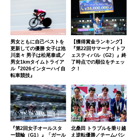
男女ともに自己ベストを
【獲得賞金ランキング】
更新しての優勝 女子は池
『第22回サマーナイトフ
川楽々 男子は松尾泰成／
ェスティバル（G2）』終
男女1kmタイムトライア
了時点での順位をチェッ
ル『2026インターハイ自
ク！
転車競技』
『第2回女子オールスタ
北桑田 トラブルを乗り越
ー競輪（G1）』「ガール
え逆転優勝／チームパシ