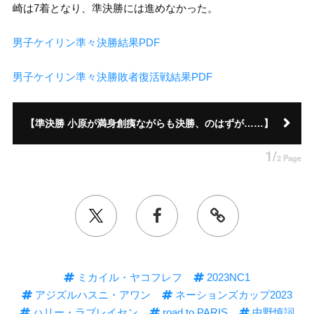
崎は7着となり、準決勝には進めなかった。
男子ケイリン準々決勝結果PDF
男子ケイリン準々決勝敗者復活戦結果PDF
【準決勝 小原が満身創痍ながらも決勝、のはずが……】
1/
2 Page
ミカイル・ヤコフレフ
2023NC1
アジズルハスニ・アワン
ネーションズカップ2023
ハリー・ラブレイセン
road to PARIS
中野慎詞