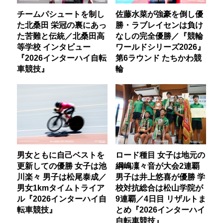
チームパシュートを制し
佐藤水菜が強豪を倒し優
た北桑田 栄冠の裏にあっ
勝・ラブレイセンは負け
た苦難と伝統／北桑田高
なしの完全優勝／『競輪
等学校 インタビュー
ワールドシリーズ2026』
『2026インターハイ自転
第6ラウンド たちかわ競
車競技』
輪
男女ともに自己ベストを
ロード種目 女子は地元の
更新しての優勝 女子は池
綱嶋凜々音が大会2連覇
川楽々 男子は松尾泰成／
男子は井上悠喜が優勝 学
男女1kmタイムトライア
校対抗総合は松山学院が
ル『2026インターハイ自
9連覇／4日目 リザルトま
転車競技』
とめ『2026インターハイ
自転車競技』