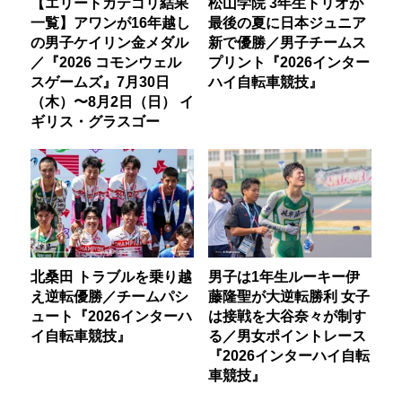
【エリートカテゴリ結果
松山学院 3年生トリオが
一覧】アワンが16年越し
最後の夏に日本ジュニア
の男子ケイリン金メダル
新で優勝／男子チームス
／『2026 コモンウェル
プリント『2026インター
スゲームズ』7月30日
ハイ自転車競技』
（木）〜8月2日（日） イ
ギリス・グラスゴー
北桑田 トラブルを乗り越
男子は1年生ルーキー伊
え逆転優勝／チームパシ
藤隆聖が大逆転勝利 女子
ュート『2026インターハ
は接戦を大谷奈々が制す
イ自転車競技』
る／男女ポイントレース
『2026インターハイ自転
車競技』