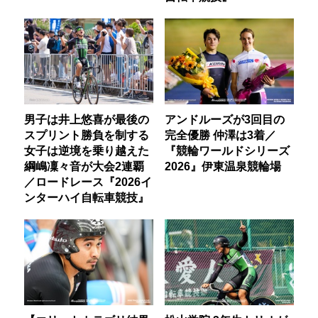
男子は井上悠喜が最後の
アンドルーズが3回目の
スプリント勝負を制する
完全優勝 仲澤は3着／
女子は逆境を乗り越えた
『競輪ワールドシリーズ
綱嶋凜々音が大会2連覇
2026』伊東温泉競輪場
／ロードレース『2026イ
ンターハイ自転車競技』