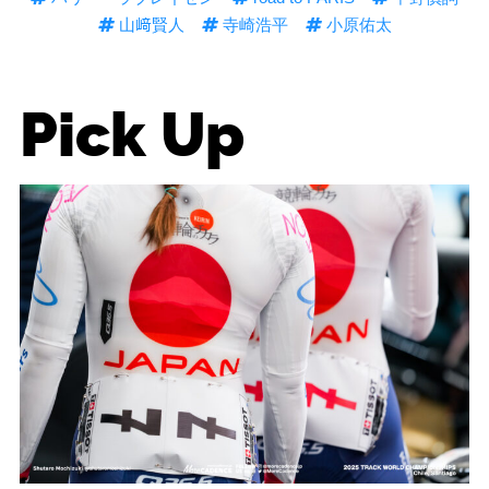
山﨑賢人
寺崎浩平
小原佑太
Pick Up