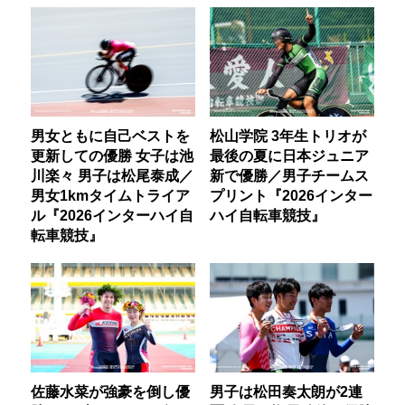
男女ともに自己ベストを
松山学院 3年生トリオが
更新しての優勝 女子は池
最後の夏に日本ジュニア
川楽々 男子は松尾泰成／
新で優勝／男子チームス
男女1kmタイムトライア
プリント『2026インター
ル『2026インターハイ自
ハイ自転車競技』
転車競技』
佐藤水菜が強豪を倒し優
男子は松田奏太朗が2連