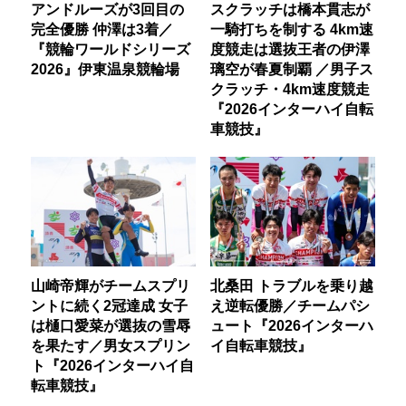
アンドルーズが3回目の
スクラッチは橋本貫志が
完全優勝 仲澤は3着／
一騎打ちを制する 4km速
『競輪ワールドシリーズ
度競走は選抜王者の伊澤
2026』伊東温泉競輪場
璃空が春夏制覇 ／男子ス
クラッチ・4km速度競走
『2026インターハイ自転
車競技』
山崎帝輝がチームスプリ
北桑田 トラブルを乗り越
ントに続く2冠達成 女子
え逆転優勝／チームパシ
は樋口愛菜が選抜の雪辱
ュート『2026インターハ
を果たす／男女スプリン
イ自転車競技』
ト『2026インターハイ自
転車競技』