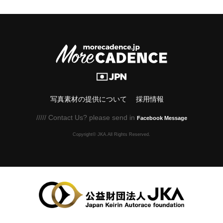
写真素材の提供について
採用情報
///// Contact Us? please send in
Facebook Message
Copyright© JKA.All Rights Reserved.