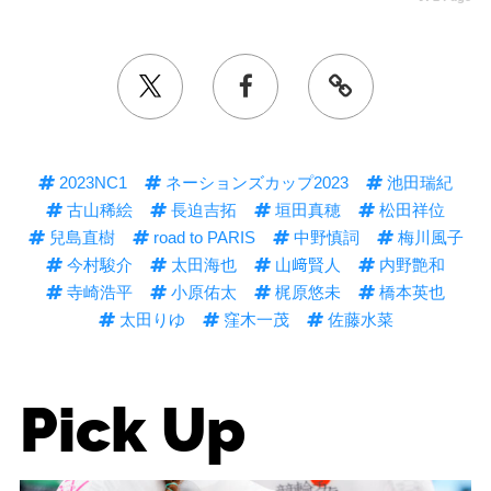
2023NC1
ネーションズカップ2023
池田瑞紀
古山稀絵
長迫吉拓
垣田真穂
松田祥位
兒島直樹
road to PARIS
中野慎詞
梅川風子
今村駿介
太田海也
山﨑賢人
内野艶和
寺崎浩平
小原佑太
梶原悠未
橋本英也
太田りゆ
窪木一茂
佐藤水菜
Pick Up