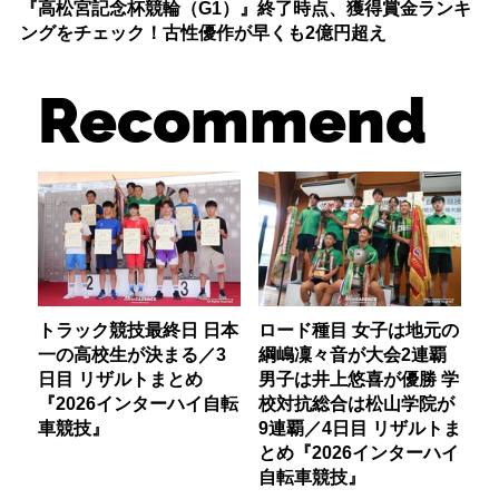
『高松宮記念杯競輪（G1）』終了時点、獲得賞金ランキ
ングをチェック！古性優作が早くも2億円超え
Recommend
トラック競技最終日 日本
ロード種目 女子は地元の
一の高校生が決まる／3
綱嶋凜々音が大会2連覇
日目 リザルトまとめ
男子は井上悠喜が優勝 学
『2026インターハイ自転
校対抗総合は松山学院が
車競技』
9連覇／4日目 リザルトま
とめ『2026インターハイ
自転車競技』