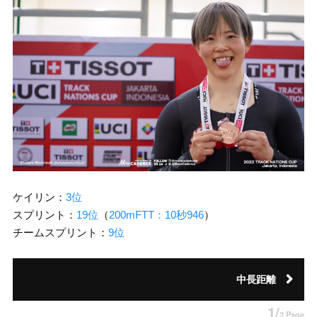
ケイリン：
3位
スプリント：
19位
（
200mFTT：10秒946
）
チームスプリント：
9位
中長距離
1/
2 Page