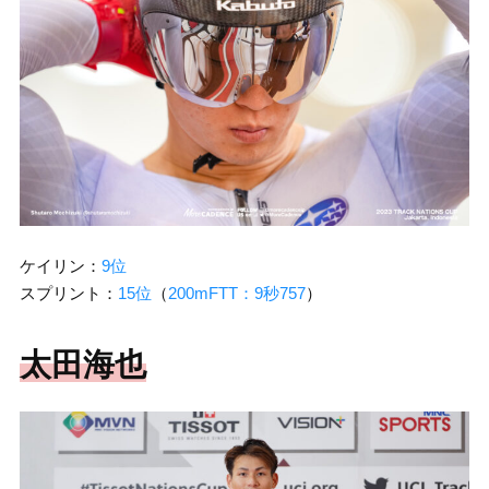
ケイリン：
9位
スプリント：
15位
（
200mFTT：9秒757
）
太田海也