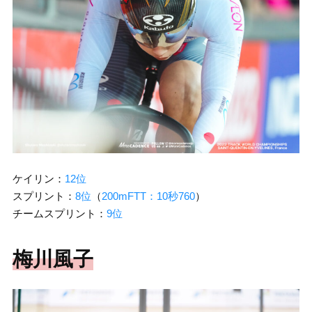
ケイリン：
12位
スプリント：
8位
（
200mFTT：10秒760
）
チームスプリント：
9位
梅川風子