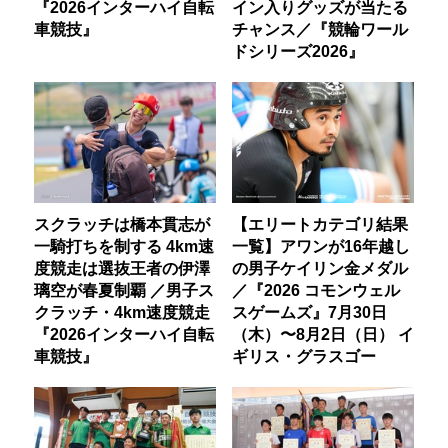
『2026インターハイ自転
イン入りグッズが当たる
車競技』
チャンス／『競輪ワール
ドシリーズ2026』
スクラッチは橋本貫志が
【エリートカテゴリ結果
一騎打ちを制する 4km速
一覧】アワンが16年越し
度競走は選抜王者の伊澤
の男子ケイリン金メダル
璃空が春夏制覇 ／男子ス
／『2026 コモンウェル
クラッチ・4km速度競走
スゲームズ』7月30日
『2026インターハイ自転
（木）〜8月2日（日） イ
車競技』
ギリス・グラスゴー