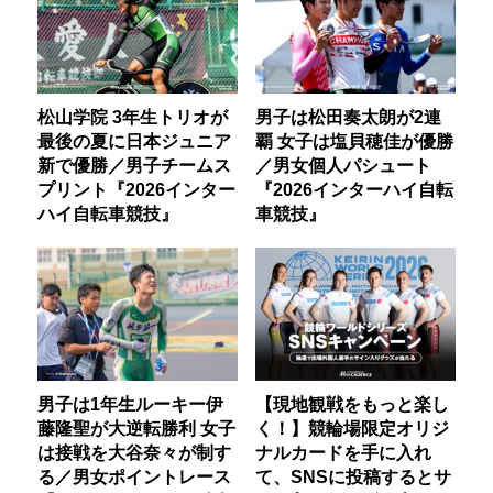
松山学院 3年生トリオが
男子は松田奏太朗が2連
最後の夏に日本ジュニア
覇 女子は塩貝穂佳が優勝
新で優勝／男子チームス
／男女個人パシュート
プリント『2026インター
『2026インターハイ自転
ハイ自転車競技』
車競技』
男子は1年生ルーキー伊
【現地観戦をもっと楽し
藤隆聖が大逆転勝利 女子
く！】競輪場限定オリジ
は接戦を大谷奈々が制す
ナルカードを手に入れ
る／男女ポイントレース
て、SNSに投稿するとサ