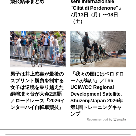
競技結果まとめ
sere internazionale
"Città di Pordenone"』
7月13日（月）〜18日
（土）
男子は井上悠喜が最後の
「我々の国にはベロドロ
スプリント勝負を制する
ームが無い」／The
女子は逆境を乗り越えた
UCI/WCC Regional
綱嶋凜々音が大会2連覇
Development Satellite,
／ロードレース『2026イ
Shuzenji/Japan 2026年
ンターハイ自転車競技』
第1回トレーニングキャ
ンプ
Recommended by