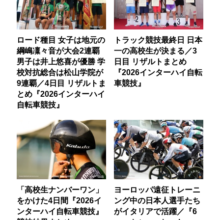
ロード種目 女子は地元の
トラック競技最終日 日本
綱嶋凜々音が大会2連覇
一の高校生が決まる／3
男子は井上悠喜が優勝 学
日目 リザルトまとめ
校対抗総合は松山学院が
『2026インターハイ自転
9連覇／4日目 リザルトま
車競技』
とめ『2026インターハイ
自転車競技』
「高校生ナンバーワン」
ヨーロッパ遠征トレーニ
をかけた4日間『2026イ
ング中の日本人選手たち
ンターハイ自転車競技』
がイタリアで活躍／『6