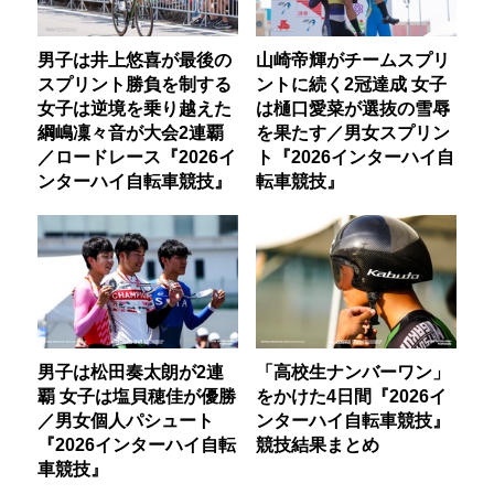
男子は井上悠喜が最後の
山崎帝輝がチームスプリ
スプリント勝負を制する
ントに続く2冠達成 女子
女子は逆境を乗り越えた
は樋口愛菜が選抜の雪辱
綱嶋凜々音が大会2連覇
を果たす／男女スプリン
／ロードレース『2026イ
ト『2026インターハイ自
ンターハイ自転車競技』
転車競技』
男子は松田奏太朗が2連
「高校生ナンバーワン」
覇 女子は塩貝穂佳が優勝
をかけた4日間『2026イ
／男女個人パシュート
ンターハイ自転車競技』
『2026インターハイ自転
競技結果まとめ
車競技』