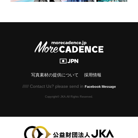
写真素材の提供について
採用情報
///// Contact Us? please send in
Facebook Message
Copyright© JKA.All Rights Reserved.