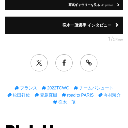
写真ギャラリーを見る
45 photos
窪木一茂選手 インタビュー
1/
2 Page
フランス
2022TCWC
チームパシュート
松田祥位
兒島直樹
road to PARIS
今村駿介
窪木一茂