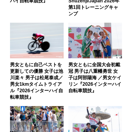
ハイ自転車競技』
Shuzenji/Japan 2026年
第1回トレーニングキャ
ンプ
男女ともに自己ベストを
男女ともに全国大会初戴
更新しての優勝 女子は池
冠 男子は八重幡勇世 女
川楽々 男子は松尾泰成／
子は阿部陽海 ／男女ケイ
男女1kmタイムトライア
リン『2026インターハイ
ル『2026インターハイ自
自転車競技』
転車競技』