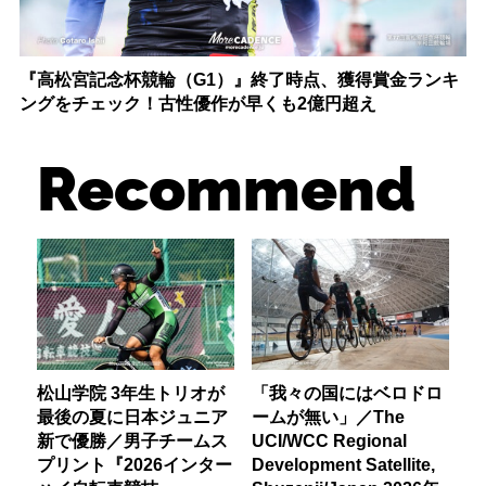
『高松宮記念杯競輪（G1）』終了時点、獲得賞金ランキ
ングをチェック！古性優作が早くも2億円超え
Recommend
松山学院 3年生トリオが
「我々の国にはベロドロ
最後の夏に日本ジュニア
ームが無い」／The
新で優勝／男子チームス
UCI/WCC Regional
プリント『2026インター
Development Satellite,