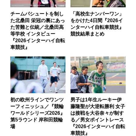
チームパシュートを制し
「高校生ナンバーワン」
た北桑田 栄冠の裏にあっ
をかけた4日間『2026イ
た苦難と伝統／北桑田高
ンターハイ自転車競技』
等学校 インタビュー
競技結果まとめ
『2026インターハイ自転
車競技』
初の欧州ラインでワンツ
男子は1年生ルーキー伊
ーフィニッシュ／『競輪
藤隆聖が大逆転勝利 女子
ワールドシリーズ2026』
は接戦を大谷奈々が制す
第5ラウンド 岸和田競輪
る／男女ポイントレース
場
『2026インターハイ自転
車競技』