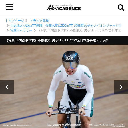
トップページ
トラック競技
小原佑太が1kmTT優勝、佐藤水菜は500mTTで3枚目のチャンピオンジャージ獲得／
写真ギャラリー
（写真 : 53枚目/71枚）小原佑太, 男子1kmTT, 2022全日本選
（写真 : 53枚目/71枚）小原佑太, 男子1kmTT, 2022全日本選手権トラック