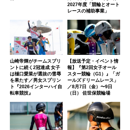
2027年度「競輪とオート
レースの補助事業」
山崎帝輝がチームスプリ
【放送予定・イベント情
ントに続く2冠達成 女子
報】『第2回女子オール
は樋口愛菜が選抜の雪辱
スター競輪（G1）』「ガ
を果たす／男女スプリン
ールズドリームレース」
ト『2026インターハイ自
／8月7日（金）〜9日
転車競技』
（日） 佐世保競輪場