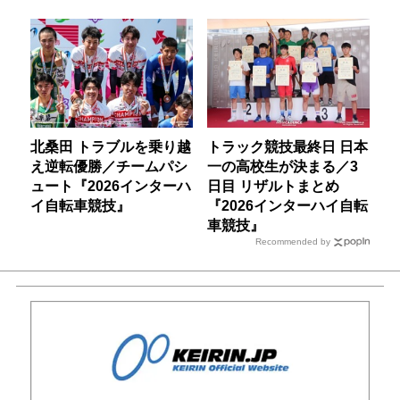
北桑田 トラブルを乗り越
トラック競技最終日 日本
え逆転優勝／チームパシ
一の高校生が決まる／3
ュート『2026インターハ
日目 リザルトまとめ
イ自転車競技』
『2026インターハイ自転
車競技』
Recommended by