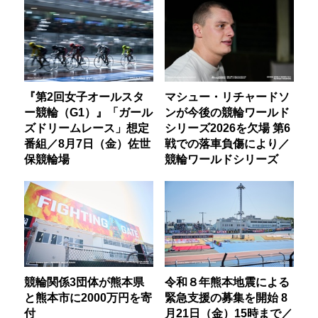
『第2回女子オールスタ
マシュー・リチャードソ
ー競輪（G1）』「ガール
ンが今後の競輪ワールド
ズドリームレース」想定
シリーズ2026を欠場 第6
番組／8月7日（金）佐世
戦での落車負傷により／
保競輪場
競輪ワールドシリーズ
競輪関係3団体が熊本県
令和８年熊本地震による
と熊本市に2000万円を寄
緊急支援の募集を開始 8
付
月21日（金）15時まで／