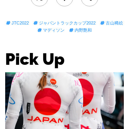
JTC2022
ジャパントラックカップ2022
古山稀絵
マディソン
内野艶和
Pick Up