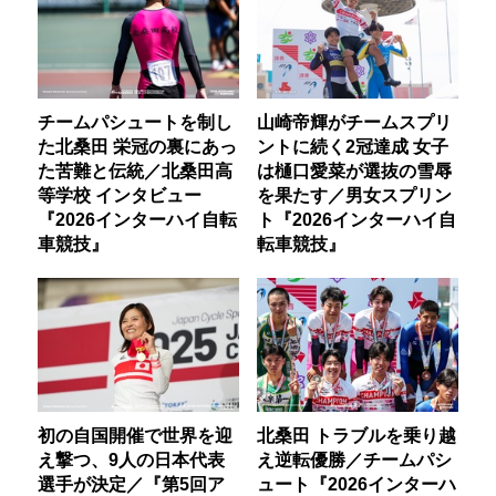
チームパシュートを制し
山崎帝輝がチームスプリ
た北桑田 栄冠の裏にあっ
ントに続く2冠達成 女子
た苦難と伝統／北桑田高
は樋口愛菜が選抜の雪辱
等学校 インタビュー
を果たす／男女スプリン
『2026インターハイ自転
ト『2026インターハイ自
車競技』
転車競技』
初の自国開催で世界を迎
北桑田 トラブルを乗り越
え撃つ、9人の日本代表
え逆転優勝／チームパシ
選手が決定／『第5回ア
ュート『2026インターハ