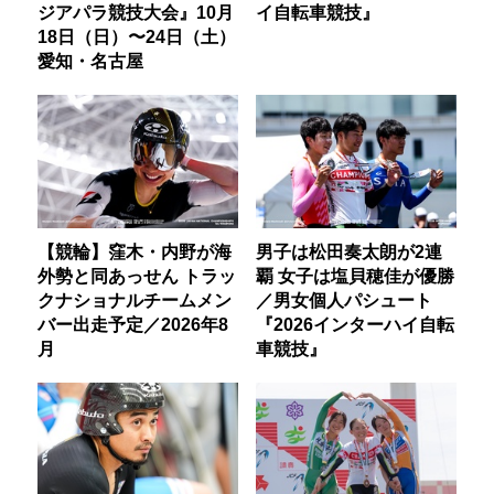
ジアパラ競技大会』10月
イ自転車競技』
18日（日）〜24日（土）
愛知・名古屋
【競輪】窪木・内野が海
男子は松田奏太朗が2連
外勢と同あっせん トラッ
覇 女子は塩貝穂佳が優勝
クナショナルチームメン
／男女個人パシュート
バー出走予定／2026年8
『2026インターハイ自転
月
車競技』