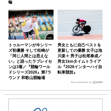
輪
トゥルーマンが今シリー
男女ともに自己ベストを
ズ初優勝 そして松崎が
更新しての優勝 女子は池
「同じ人間とは思えな
川楽々 男子は松尾泰成／
い」と語ったラブレイセ
男女1kmタイムトライア
ンは3着／『競輪ワール
ル『2026インターハイ自
ドシリーズ2026』第7ラ
転車競技』
ウンド 和歌山競輪場
Recommended by