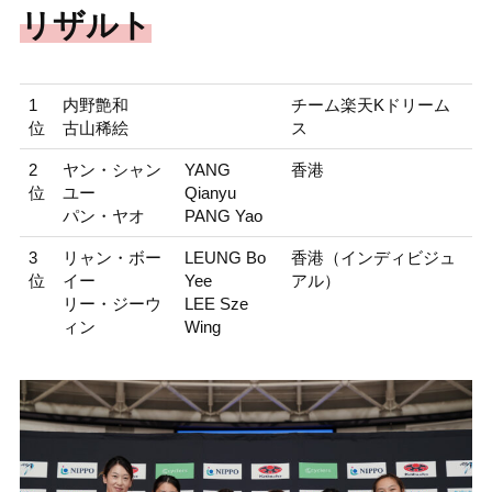
リザルト
1
内野艶和
チーム楽天Kドリーム
位
古山稀絵
ス
2
ヤン・シャン
YANG
香港
位
ユー
Qianyu
パン・ヤオ
PANG Yao
3
リャン・ボー
LEUNG Bo
香港（インディビジュ
位
イー
Yee
アル）
リー・ジーウ
LEE Sze
ィン
Wing