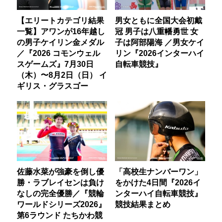
【エリートカテゴリ結果
男女ともに全国大会初戴
一覧】アワンが16年越し
冠 男子は八重幡勇世 女
の男子ケイリン金メダル
子は阿部陽海 ／男女ケイ
／『2026 コモンウェル
リン『2026インターハイ
スゲームズ』7月30日
自転車競技』
（木）〜8月2日（日） イ
ギリス・グラスゴー
佐藤水菜が強豪を倒し優
「高校生ナンバーワン」
勝・ラブレイセンは負け
をかけた4日間『2026イ
なしの完全優勝／『競輪
ンターハイ自転車競技』
ワールドシリーズ2026』
競技結果まとめ
第6ラウンド たちかわ競