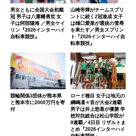
男女ともに全国大会初戴
山崎帝輝がチームスプリ
冠 男子は八重幡勇世 女
ントに続く2冠達成 女子
子は阿部陽海 ／男女ケイ
は樋口愛菜が選抜の雪辱
リン『2026インターハイ
を果たす／男女スプリン
自転車競技』
ト『2026インターハイ自
転車競技』
競輪関係3団体が熊本県
ロード種目 女子は地元の
と熊本市に2000万円を寄
綱嶋凜々音が大会2連覇
付
男子は井上悠喜が優勝 学
校対抗総合は松山学院が
9連覇／4日目 リザルトま
とめ『2026インターハイ
自転車競技』