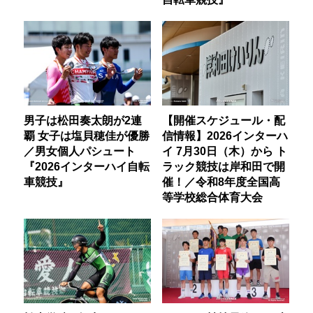
男子は松田奏太朗が2連
【開催スケジュール・配
覇 女子は塩貝穂佳が優勝
信情報】2026インターハ
／男女個人パシュート
イ 7月30日（木）から ト
『2026インターハイ自転
ラック競技は岸和田で開
車競技』
催！／令和8年度全国高
等学校総合体育大会