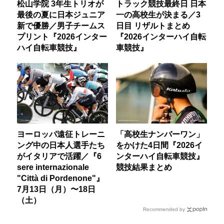
松山学院 3年生トリオが
トラック競技最終日 日本
最後の夏に日本ジュニア
一の高校生が決まる／3
新で優勝／男子チームス
日目 リザルトまとめ
プリント『2026インター
『2026インターハイ自転
ハイ自転車競技』
車競技』
ヨーロッパ遠征トレーニ
「高校生ナンバーワン」
ング中の日本人選手たち
をかけた4日間『2026イ
がイタリアで活躍／『6
ンターハイ自転車競技』
sere internazionale
競技結果まとめ
"Città di Pordenone"』
7月13日（月）〜18日
（土）
Recommended by