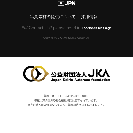
写真素材の提供について
採用情報
///// Contact Us? please send in
Facebook Message
Copyright© JKA.All Rights Reserved.
競輪とオートレースの売上の一部は、
機械⼯業の振興や社会福祉等に役⽴てられています。
車券の購入は20歳になってから。競輪は適度に楽しみましょう。