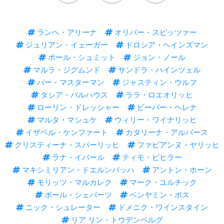
ランヘ・アリーナ
オリバー・スピッツァー
ジュリアン・イェーガー
ドロシア・ヘインズマン
ポール・シュミット
ジョン・ノール
マルラ・ジグムンド
サンドラ・ハインツェル
パー・マスターマン
ジャスティン・ウルフ
タシア・バルハウス
ララ・ロエオリッヒ
ローリン・ドレッシャー
ビーバー・ヘレナ
マルタ・マシュケ
ウィリー・ワイナリッヒ
イザベル・ケンファート
カタリーナ・アルバース
クリスティーナ・スパーリッヒ
ファビアンヌ・ヤリッヒ
ラナ・イバール
ティモ・ビヒラー
マキシミリアン・ドエルンバッハ
アントン・ホーン
モリッツ・マルカレク
マーク・ユルチック
ポール・シェパーツ
ベンヤミン・ボス
ニック・シュレーター
ドメニク・ワインスタイン
リア リン・トウデンベルグ