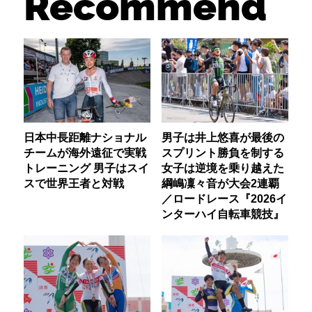
Recommend
日本中長距離ナショナル
男子は井上悠喜が最後の
チームが海外遠征で実戦
スプリント勝負を制する
トレーニング 男子はスイ
女子は逆境を乗り越えた
スで世界王者と対戦
綱嶋凜々音が大会2連覇
／ロードレース『2026イ
ンターハイ自転車競技』