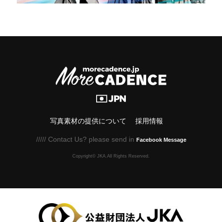
写真素材の提供について
採用情報
///// Contact Us? please send in
Facebook Message
Copyright© JKA.All Rights Reserved.