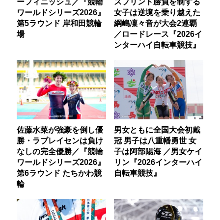
ーフィニッシュ／『競輪
スプリント勝負を制する
ワールドシリーズ2026』
女子は逆境を乗り越えた
第5ラウンド 岸和田競輪
綱嶋凜々音が大会2連覇
場
／ロードレース『2026イ
ンターハイ自転車競技』
佐藤水菜が強豪を倒し優
男女ともに全国大会初戴
勝・ラブレイセンは負け
冠 男子は八重幡勇世 女
なしの完全優勝／『競輪
子は阿部陽海 ／男女ケイ
ワールドシリーズ2026』
リン『2026インターハイ
第6ラウンド たちかわ競
自転車競技』
輪