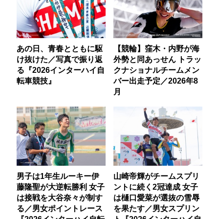
あの日、青春とともに駆
【競輪】窪木・内野が海
け抜けた／写真で振り返
外勢と同あっせん トラッ
る『2026インターハイ自
クナショナルチームメン
転車競技』
バー出走予定／2026年8
月
男子は1年生ルーキー伊
山崎帝輝がチームスプリ
藤隆聖が大逆転勝利 女子
ントに続く2冠達成 女子
は接戦を大谷奈々が制す
は樋口愛菜が選抜の雪辱
る／男女ポイントレース
を果たす／男女スプリン
『2026インターハイ自転
ト『2026インターハイ自