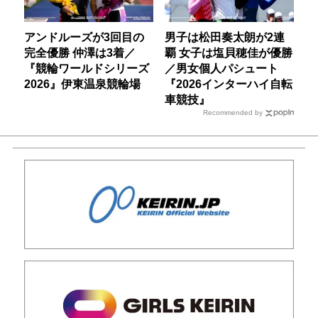
アンドルーズが3回目の
男子は松田奏太朗が2連
完全優勝 仲澤は3着／
覇 女子は塩貝穂佳が優勝
『競輪ワールドシリーズ
／男女個人パシュート
2026』伊東温泉競輪場
『2026インターハイ自転
車競技』
Recommended by