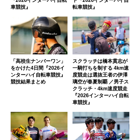
車競技』
転車競技』
「高校生ナンバーワン」
スクラッチは橋本貫志が
をかけた4日間『2026イ
一騎打ちを制する 4km速
ンターハイ自転車競技』
度競走は選抜王者の伊澤
競技結果まとめ
璃空が春夏制覇 ／男子ス
クラッチ・4km速度競走
『2026インターハイ自転
車競技』