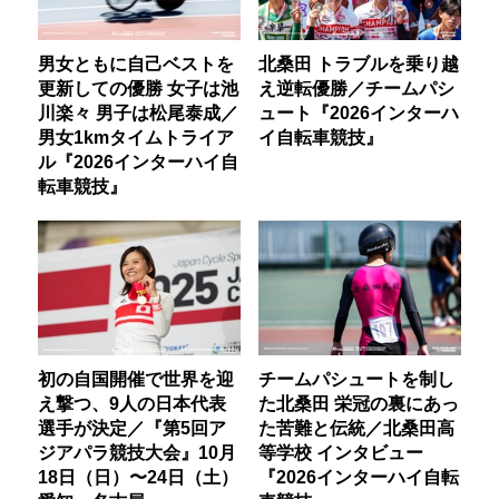
男女ともに自己ベストを
北桑田 トラブルを乗り越
更新しての優勝 女子は池
え逆転優勝／チームパシ
川楽々 男子は松尾泰成／
ュート『2026インターハ
男女1kmタイムトライア
イ自転車競技』
ル『2026インターハイ自
転車競技』
初の自国開催で世界を迎
チームパシュートを制し
え撃つ、9人の日本代表
た北桑田 栄冠の裏にあっ
選手が決定／『第5回ア
た苦難と伝統／北桑田高
ジアパラ競技大会』10月
等学校 インタビュー
18日（日）〜24日（土）
『2026インターハイ自転