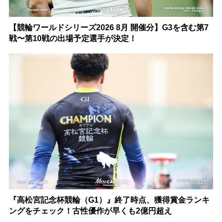
【競輪ワールドシリーズ2026 8月 開催分】G3を含む第7
戦〜第10戦の出場予定選手が決定！
『高松宮記念杯競輪（G1）』終了時点、獲得賞金ランキ
ングをチェック！古性優作が早くも2億円超え