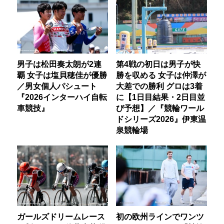
男子は松田奏太朗が2連
第4戦の初日は男子が快
覇 女子は塩貝穂佳が優勝
勝を収める 女子は仲澤が
／男女個人パシュート
大差での勝利 グロは3着
『2026インターハイ自転
に【1日目結果・2日目並
車競技』
び予想】／『競輪ワール
ドシリーズ2026』伊東温
泉競輪場
ガールズドリームレース
初の欧州ラインでワンツ