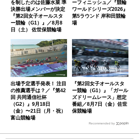
を制したのは佐藤水菜 準
ーフィニッシュ／『競輪
決勝出場メンバーが決定
ワールドシリーズ2026』
『第2回女子オールスタ
第5ラウンド 岸和田競輪
ー競輪（G1）』／8月8
場
日（土） 佐世保競輪場
出場予定選手発表！ 注目
『第2回女子オールスタ
の推薦選手は？／『第42
ー競輪（G1）』「ガール
回 共同通信社杯
ズドリームレース」想定
（G2）』9月18日
番組／8月7日（金）佐世
（金）〜21日（月・祝）
保競輪場
富山競輪場
Recommended by