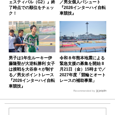
ェスティバル（G2）』終
／男女個人パシュート
了時点での順位をチェッ
『2026インターハイ自転
ク！
車競技』
男子は1年生ルーキー伊
令和８年熊本地震による
藤隆聖が大逆転勝利 女子
緊急支援の募集を開始 8
は接戦を大谷奈々が制す
月21日（金）15時まで／
る／男女ポイントレース
2027年度「競輪とオート
『2026インターハイ自転
レースの補助事業」
車競技』
Recommended by