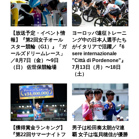
【放送予定・イベント情
ヨーロッパ遠征トレーニ
報】『第2回女子オール
ング中の日本人選手たち
スター競輪（G1）』「ガ
がイタリアで活躍／『6
ールズドリームレース」
sere internazionale
／8月7日（金）〜9日
"Città di Pordenone"』
（日） 佐世保競輪場
7月13日（月）〜18日
（土）
【獲得賞金ランキング】
男子は松田奏太朗が2連
『第22回サマーナイトフ
覇 女子は塩貝穂佳が優勝