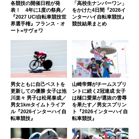
各競技の開催日程が発
「高校生ナンバーワン」
表！ 4年に1度の祭典／
をかけた4日間『2026イ
『2027 UCI自転車競技世
ンターハイ自転車競技』
界選手権』フランス・オ
競技結果まとめ
ート=サヴォワ
男女ともに自己ベストを
山崎帝輝がチームスプリ
更新しての優勝 女子は池
ントに続く2冠達成 女子
川楽々 男子は松尾泰成／
は樋口愛菜が選抜の雪辱
男女1kmタイムトライア
を果たす／男女スプリン
ル『2026インターハイ自
ト『2026インターハイ自
転車競技』
転車競技』