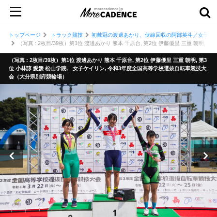
トップページ
トラック競技
初戴冠の渡邊あかり、伏線回収の阿部英斗／女子・
（写真 : 2枚目/39枚）第1位 渡邊あかり 熊本 千原台, 第2位 伊藤優里 三重 朝
（写真 : 2枚目/39枚）第1位 渡邊あかり 熊本 千原台, 第2位 伊藤優里 三重 朝明, 第3
位 小林諒 愛媛 松山学院, 女子ケイリン, 令和3年度全国高等学校選抜自転車競技大
会（大分県別府競輪場）