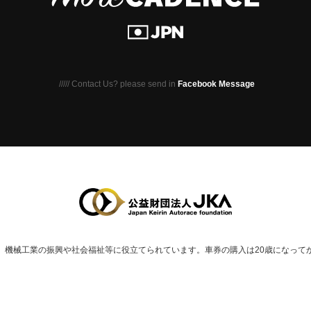
///// Contact Us? please send in
Facebook Message
、
機械⼯業の振興や社会福祉等に役⽴てられています。
車券の購入は20歳になって