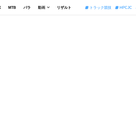
X
MTB
パラ
動画
リザルト
トラック競技
HPCJC