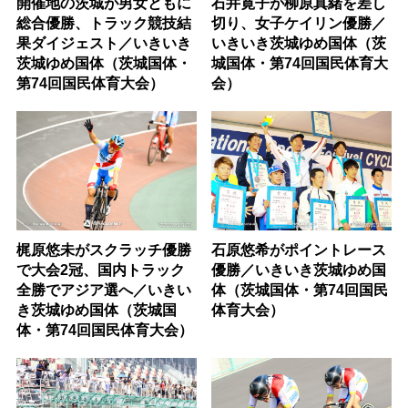
開催地の茨城が男女ともに
石井寛子が柳原真緒を差し
総合優勝、トラック競技結
切り、女子ケイリン優勝／
果ダイジェスト／いきいき
いきいき茨城ゆめ国体（茨
茨城ゆめ国体（茨城国体・
城国体・第74回国民体育大
第74回国民体育大会）
会）
梶原悠未がスクラッチ優勝
石原悠希がポイントレース
で大会2冠、国内トラック
優勝／いきいき茨城ゆめ国
全勝でアジア選へ／いきい
体（茨城国体・第74回国民
き茨城ゆめ国体（茨城国
体育大会）
体・第74回国民体育大会）