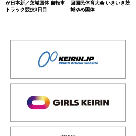
が日本新／茨城国体 自転車
回国民体育大会 いきいき茨
トラック競技3日目
城ゆめ国体