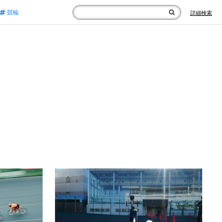
競輪
詳細検索