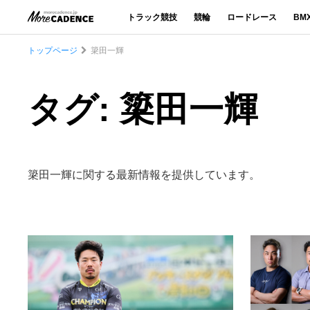
トラック競技
競輪
ロードレース
BM
トップページ
簗田一輝
タグ: 簗田一輝
簗田一輝に関する最新情報を提供しています。