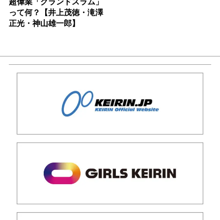
超偉業「グランドスラム」
って何？【井上茂徳・滝澤
正光・神山雄一郎】