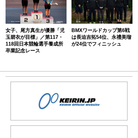
女子、尾方真生が優勝「児
BMXワールドカップ第6戦
玉碧衣が目標」／第117・
は長迫吉拓54位、永禮美瑠
118回日本競輪選手養成所
が24位でフィニッシュ
卒業記念レース