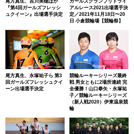
尾方真生、吉川美穂ほか
ガールズグランプリトライ
『第4回ガールズフレッシ
アルレース2021出場選手決
ュクイーン』出場選手決定
定／2021年11月18日〜20
日 小倉競輪場【競輪祭】
尾方真生、永塚祐子ら 第3
競輪ルーキーシリーズ最終
回ガールズフレッシュクイ
戦 男女ともに2場所連続 完
ーン出場選手決定
全優勝！山口拳矢・永塚祐
子／競輪ルーキーシリーズ
（新人戦2020）伊東温泉競
輪