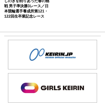
しのぎを削りあった春の熱
戦 男子準決勝3レース／日
本競輪選手養成所第121・
122回生卒業記念レース