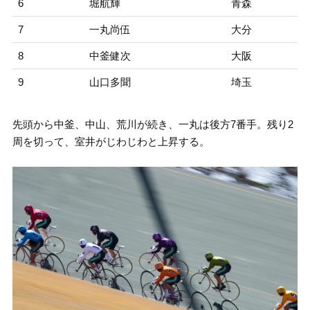
6
堀航輝
青森
7
一丸尚伍
大分
8
中釜健次
大阪
9
山口多聞
埼玉
先頭から中釜、中山、荒川が続き、一丸は後方7番手。残り2
周を切って、室井がじわじわと上昇する。