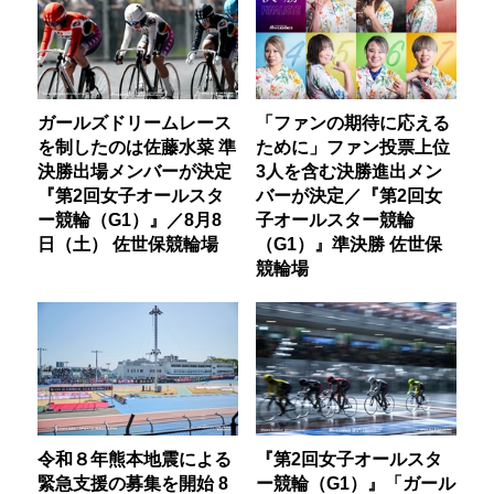
ガールズドリームレース
「ファンの期待に応える
を制したのは佐藤水菜 準
ために」ファン投票上位
決勝出場メンバーが決定
3人を含む決勝進出メン
『第2回女子オールスタ
バーが決定／『第2回女
ー競輪（G1）』／8月8
子オールスター競輪
日（土） 佐世保競輪場
（G1）』準決勝 佐世保
競輪場
令和８年熊本地震による
『第2回女子オールスタ
緊急支援の募集を開始 8
ー競輪（G1）』「ガール