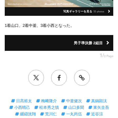
写真ギャラリーを見る
55 photos
1着山口、2着中釜、3着小西となった。
男子準決勝 2組目
1/
2 Page
日髙裕太
梅﨑隆介
中釜健次
真鍋顕汰
小西晴己
松本秀之慎
山口多聞
東矢圭吾
纐纈洸翔
荒川仁
一丸尚伍
近谷涼