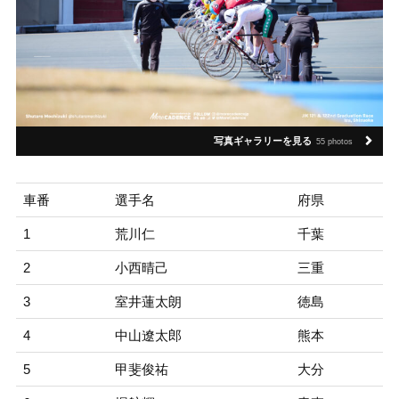
写真ギャラリーを見る
55 photos
車番
選手名
府県
1
荒川仁
千葉
2
小西晴己
三重
3
室井蓮太朗
徳島
4
中山遼太郎
熊本
5
甲斐俊祐
大分