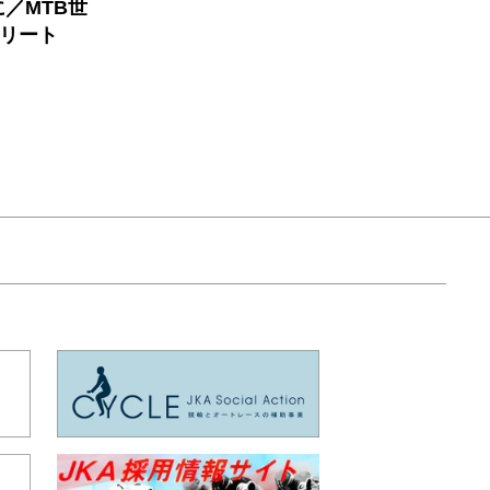
／MTB世
エリート