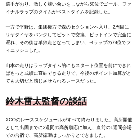
選手がおり、激しく競い合いをしながら50位でゴール。ファ
イナルラップのタイムがベストタイムを記録した。
一方で平野は、集団後方で森のセクションへ入り、2周目に
リヤタイヤをパンクしてピットで交換。ピットインで完全に
遅れ、その後は単独走となってしまい、-4ラップの79位でフ
ィニッシュした。
山本の走りはラップタイム的にもスタート位置を前にできれ
ばもっと成績に直結できる走りで、今後のポイント加算がと
ても大切だと感じさせられるレースだった。
鈴木雷太監督の談話
XCOのレーススケジュールがすべて終わりました。高所開催
として出国までに2週間の高所順応に加え、直前の1週間会場
での合宿で、高所循環はしっかりとできました。