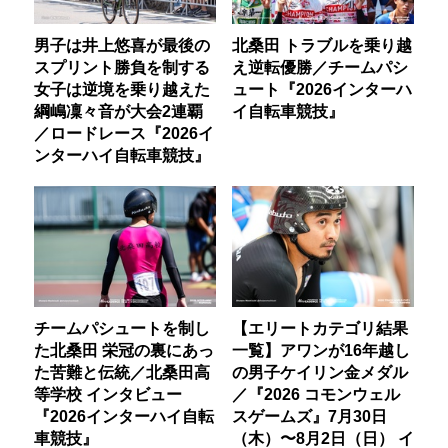
男子は井上悠喜が最後の
北桑田 トラブルを乗り越
スプリント勝負を制する
え逆転優勝／チームパシ
女子は逆境を乗り越えた
ュート『2026インターハ
綱嶋凜々音が大会2連覇
イ自転車競技』
／ロードレース『2026イ
ンターハイ自転車競技』
チームパシュートを制し
【エリートカテゴリ結果
た北桑田 栄冠の裏にあっ
一覧】アワンが16年越し
た苦難と伝統／北桑田高
の男子ケイリン金メダル
等学校 インタビュー
／『2026 コモンウェル
『2026インターハイ自転
スゲームズ』7月30日
車競技』
（木）〜8月2日（日） イ