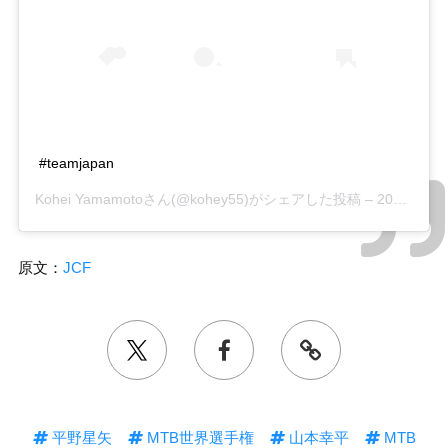
#teamjapan
Kohei Yamamoto
さん(@kohey55)がシェアした投稿 –
2018年 9月月8日午後9時26分PDT
原文：
JCF
平野星矢
MTB世界選手権
山本幸平
MTB