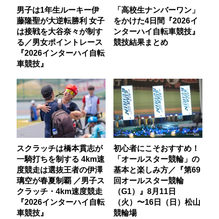
男子は1年生ルーキー伊
「高校生ナンバーワン」
藤隆聖が大逆転勝利 女子
をかけた4日間『2026イ
は接戦を大谷奈々が制す
ンターハイ自転車競技』
る／男女ポイントレース
競技結果まとめ
『2026インターハイ自転
車競技』
スクラッチは橋本貫志が
初心者にこそおすすめ！
一騎打ちを制する 4km速
「オールスター競輪」の
度競走は選抜王者の伊澤
基本と楽しみ方／『第69
璃空が春夏制覇 ／男子ス
回オールスター競輪
クラッチ・4km速度競走
（G1）』8月11日
『2026インターハイ自転
（火）〜16日（日）松山
車競技』
競輪場