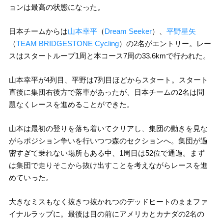
ョンは最高の状態になった。
日本チームからは
山本幸平
（
Dream Seeker
）、
平野星矢
（
TEAM BRIDGESTONE Cycling
）の2名がエントリー。レー
スはスタートループ1周と本コース7周の33.6kmで行われた。
山本幸平が4列目、平野は7列目ほどからスタート。スタート
直後に集団右後方で落車があったが、日本チームの2名は問
題なくレースを進めることができた。
山本は最初の登りを落ち着いてクリアし、集団の動きを見な
がらポジション争いを行いつつ森のセクションへ。集団が過
密すぎて乗れない場所もある中、1周目は52位で通過。まず
は集団で走りそこから抜け出すことを考えながらレースを進
めていった。
大きなミスもなく抜きつ抜かれつのデッドヒートのままファ
イナルラップに。最後は目の前にアメリカとカナダの2名の