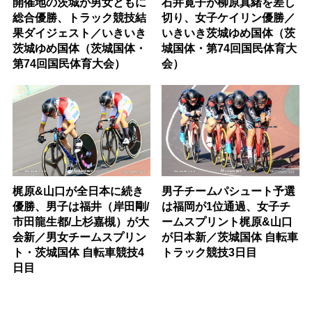
開催地の茨城が男女ともに
石井寛子が柳原真緒を差し
総合優勝、トラック競技結
切り、女子ケイリン優勝／
果ダイジェスト／いきいき
いきいき茨城ゆめ国体（茨
茨城ゆめ国体（茨城国体・
城国体・第74回国民体育大
第74回国民体育大会）
会）
梶原&山口が全日本に続き
男子チームパシュート予選
優勝、男子は福井（岸田剛/
は福岡が1位通過、女子チ
市田龍生都/上杉嘉槻）が大
ームスプリント梶原&山口
会新／男女チームスプリン
が日本新／茨城国体 自転車
ト・茨城国体 自転車競技4
トラック競技3日目
日目