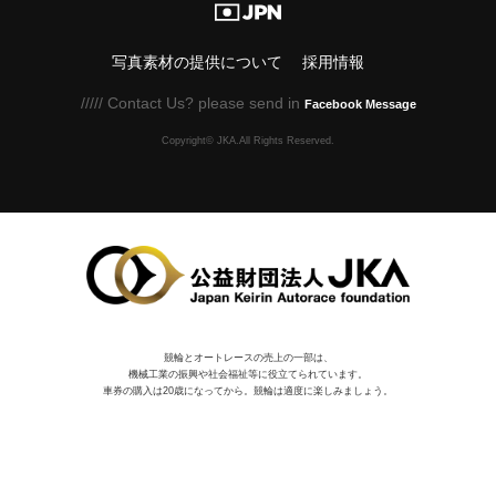
写真素材の提供について
採用情報
///// Contact Us? please send in
Facebook Message
Copyright© JKA.All Rights Reserved.
競輪とオートレースの売上の一部は、
機械⼯業の振興や社会福祉等に役⽴てられています。
車券の購入は20歳になってから。競輪は適度に楽しみましょう。