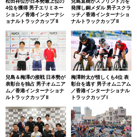
松田祥位が日本勢最上位の
兒島直樹がスプリント力を
4位を獲得 男子エリミネー
発揮し銅メダル 男子スクラ
ション／香港インターナシ
ッチ／香港インターナショ
ョナルトラックカップ II
ナルトラックカップ II
兒島＆梅澤の接戦 日本勢が
梅澤幹太が惜しくも4位 表
表彰台を独占 男子オムニア
彰台を逃す 男子オムニアム
ム／香港インターナショナ
／香港インターナショナル
ルトラックカップ II
トラックカップ I