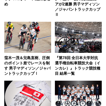
め
アが2連勝 男子マディソン
／ジャパントラックカップ
Ⅱ
窪木一茂＆兒島直樹、圧倒
『第78回 全日本大学対抗
のポイント差でレースを制
選手権自転車競技大会（イ
す 男子マディソン／ジャパ
ンカレ）』トラック競技種
ントラックカップⅠ
目 結果一覧