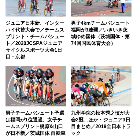
ジュニア日本新、インター
男子4kmチームパシュート
ハイ代替大会で／チームス
福岡が3連覇／いきいき茨
プリント・チームパシュー
城ゆめ国体（茨城国体・第
ト／2020JCSPAジュニア
74回国民体育大会）
サイクルスポーツ大会1日
目・京都
男子チームパシュート予選
九州学院の松本秀之慎が大
は福岡が1位通過、女子チ
会2冠…ほか・ジュニア3日
ームスプリント梶原&山口
目まとめ／2019全日本トラ
が日本新／茨城国体 自転車
ック