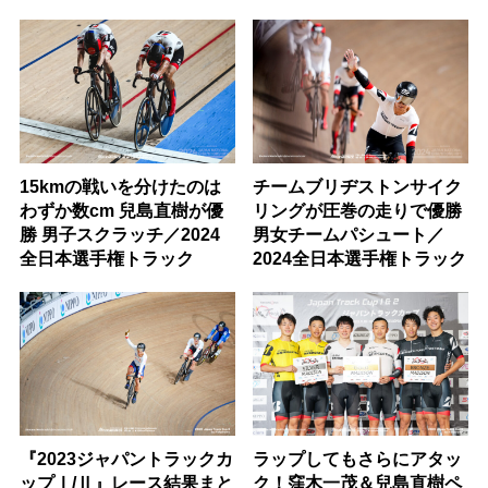
15kmの戦いを分けたのは
チームブリヂストンサイク
わずか数cm 兒島直樹が優
リングが圧巻の走りで優勝
勝 男子スクラッチ／2024
男女チームパシュート／
全日本選手権トラック
2024全日本選手権トラック
『2023ジャパントラックカ
ラップしてもさらにアタッ
ップⅠ/Ⅱ』レース結果まと
ク！窪木一茂＆兒島直樹ペ