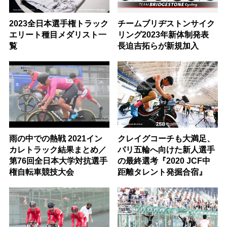
2023全日本選手権トラック
チームブリヂストンサイク
エリート種目メダリスト一
リング2023年新体制発表
覧
長迫吉拓らが新規加入
雨の中での熱戦 2021イン
クレイグコーチも大満足、
カレトラック結果まとめ／
パリ五輪へ向けた新人選手
第76回全日本大学対抗選手
の最終選考『2020 JCF中
権自転車競技大会
距離タレント発掘合宿』