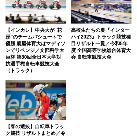
【インカレ】中央大が“花
高校生たちの夏『インター
形”のチームパシュートで
ハイ2023』トラック競技種
優勝 鹿屋体育大はマディソ
目リザルト一覧／令和5年
ンでリベンジ／文部科学大
度 全国高等学校総合体育大
臣杯 第80回全日本大学対
会 自転車競技大会
抗選手権自転車競技大会
（トラック）
【春の選抜】自転車トラッ
ク競技 リザルトまとめ／令