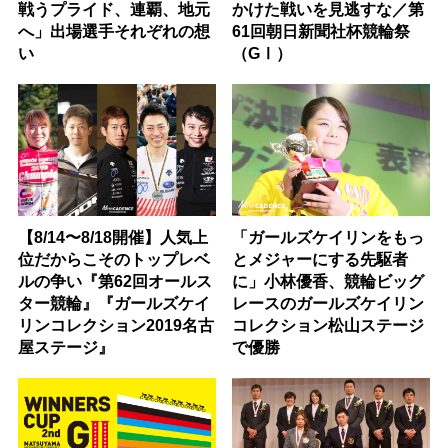
戦うプライド、連覇、地元
かけた戦いを見逃すな／第
へ」出場選手それぞれの想
61回朝日新聞社杯競輪祭
い
（GⅠ）
【8/14〜8/18開催】人気上
「ガールズケイリンをもっ
位だからこそのトップレベ
とメジャーにする先駆者
ルの争い『第62回オールス
に」小林優香、競輪ビッグ
ター競輪』『ガールズケイ
レースのガールズケイリン
リンコレクション2019名古
コレクション松山ステージ
屋ステージ』
で優勝