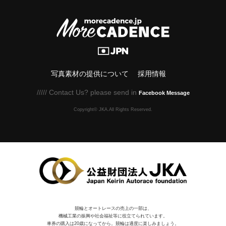
写真素材の提供について
採用情報
///// Contact Us? please send in
Facebook Message
Copyright© JKA.All Rights Reserved.
競輪とオートレースの売上の一部は、
機械⼯業の振興や社会福祉等に役⽴てられています。
車券の購入は20歳になってから。競輪は適度に楽しみましょう。