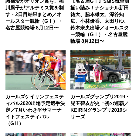
諸橋愛がオリオン賞を、梅
【名古屋GⅠ】S級S班全員
川風子がアルテミス賞を制
揃い踏み！ナショナル新田
す・2日目結果まとめ／オ
祐大、脇本雄太、深谷知
ールスター競輪（GⅠ）・
広、小林優香、太田りゆ、
名古屋競輪場 8月12日〜
鈴木奈央出場／オールスタ
ー競輪（GⅠ）・名古屋競
輪場 8月12日〜
ガールズケイリンフェステ
ガールズグランプリ2019・
ィバル2020出場予定選手決
児玉碧衣が史上初の連覇／
定／7月いわき平サマーナ
KEIRINグランプリ2019シ
イトフェスティバル
リーズ
（GⅡ）