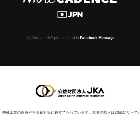
///// Contact Us? please send in
Facebook Message
、
機械⼯業の振興や社会福祉等に役⽴てられています。
車券の購入は20歳になって