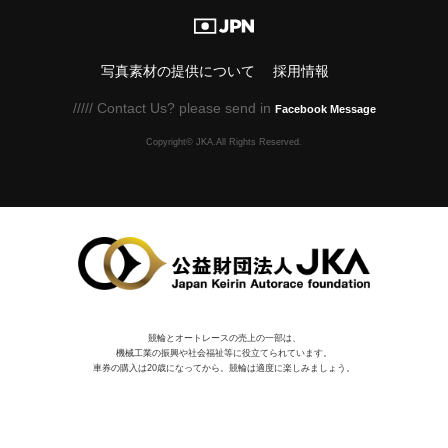
写真素材の提供について
採用情報
///// Contact Us? please send in
Facebook Message
Copyright© JKA.All Rights Reserved.
競輪とオートレースの売上の一部は、
機械⼯業の振興や社会福祉等に役⽴てられています。
車券の購入は20歳になってから。競輪は適度に楽しみましょう。